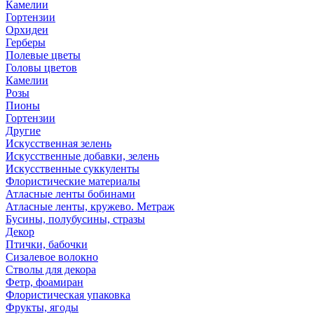
Камелии
Гортензии
Орхидеи
Герберы
Полевые цветы
Головы цветов
Камелии
Розы
Пионы
Гортензии
Другие
Искусственная зелень
Искусственные добавки, зелень
Искусственные суккуленты
Флористические материалы
Атласные ленты бобинами
Атласные ленты, кружево. Метраж
Бусины, полубусины, стразы
Декор
Птички, бабочки
Сизалевое волокно
Стволы для декора
Фетр, фоамиран
Флористическая упаковка
Фрукты, ягоды