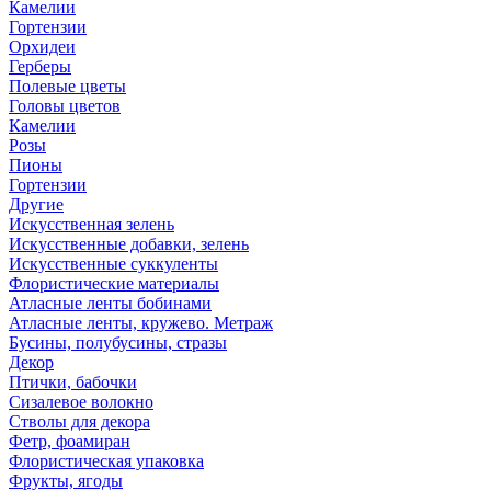
Камелии
Гортензии
Орхидеи
Герберы
Полевые цветы
Головы цветов
Камелии
Розы
Пионы
Гортензии
Другие
Искусственная зелень
Искусственные добавки, зелень
Искусственные суккуленты
Флористические материалы
Атласные ленты бобинами
Атласные ленты, кружево. Метраж
Бусины, полубусины, стразы
Декор
Птички, бабочки
Сизалевое волокно
Стволы для декора
Фетр, фоамиран
Флористическая упаковка
Фрукты, ягоды