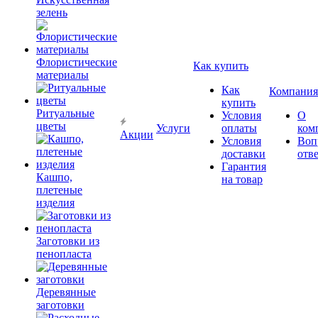
зелень
Флористические
Как купить
материалы
Как
Компания
купить
Ритуальные
Условия
О
цветы
Услуги
оплаты
ком
Акции
Условия
Воп
доставки
отв
Гарантия
Кашпо,
на товар
плетеные
изделия
Заготовки из
пенопласта
Деревянные
заготовки