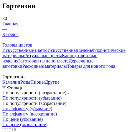
Гортензии
30
Главная
—
Каталог
—
Головы цветов
Искусственные цветы
Искусственная зелень
Флористические
материалы
Ритуальные цветы
Кашпо, плетеные
изделия
Заготовки из пенопласта
Деревянные
заготовки
Расходные материалы
Товары для нового года
—
Гортензии
Камелии
Розы
Пионы
Другие
Фильтр
По популярности (возрастание)
По популярности (убывание)
По популярности (возрастание)
По алфавиту (убывание)
По алфавиту (возрастание)
По цене (убывание)
По цене (возрастание)