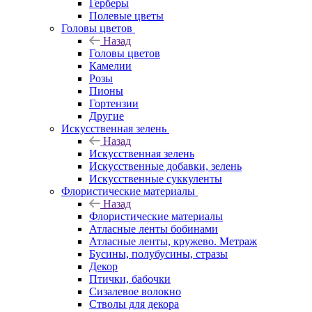
Герберы
Полевые цветы
Головы цветов
Назад
Головы цветов
Камелии
Розы
Пионы
Гортензии
Другие
Искусственная зелень
Назад
Искусственная зелень
Искусственные добавки, зелень
Искусственные суккуленты
Флористические материалы
Назад
Флористические материалы
Атласные ленты бобинами
Атласные ленты, кружево. Метраж
Бусины, полубусины, стразы
Декор
Птички, бабочки
Сизалевое волокно
Стволы для декора