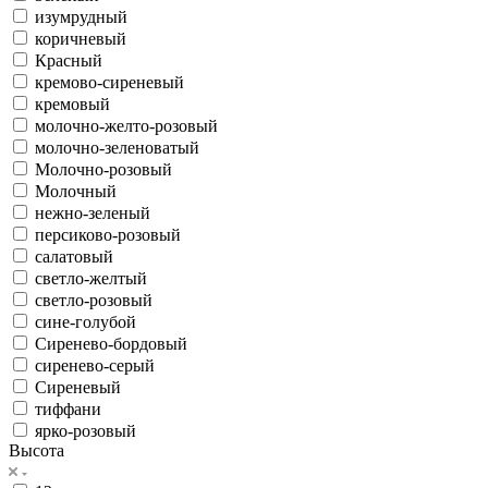
изумрудный
коричневый
Красный
кремово-сиреневый
кремовый
молочно-желто-розовый
молочно-зеленоватый
Молочно-розовый
Молочный
нежно-зеленый
персиково-розовый
салатовый
светло-желтый
светло-розовый
сине-голубой
Сиренево-бордовый
сиренево-серый
Сиреневый
тиффани
ярко-розовый
Высота