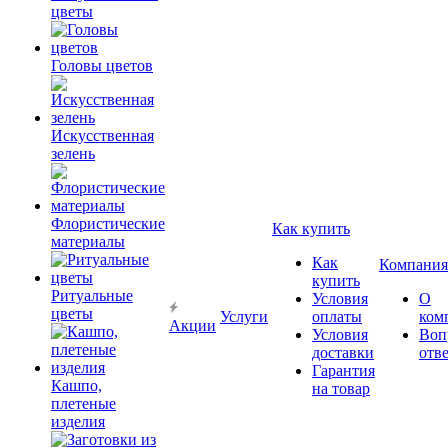
цветы
Головы цветов
Искусственная
зелень
Флористические
Как купить
материалы
Как
Компания
купить
Ритуальные
Условия
О
цветы
Услуги
оплаты
ком
Акции
Условия
Воп
доставки
отв
Гарантия
Кашпо,
на товар
плетеные
изделия