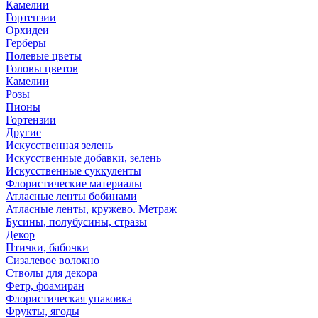
Камелии
Гортензии
Орхидеи
Герберы
Полевые цветы
Головы цветов
Камелии
Розы
Пионы
Гортензии
Другие
Искусственная зелень
Искусственные добавки, зелень
Искусственные суккуленты
Флористические материалы
Атласные ленты бобинами
Атласные ленты, кружево. Метраж
Бусины, полубусины, стразы
Декор
Птички, бабочки
Сизалевое волокно
Стволы для декора
Фетр, фоамиран
Флористическая упаковка
Фрукты, ягоды