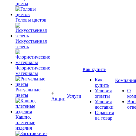
цветы
Головы цветов
Искусственная
зелень
Флористические
Как купить
материалы
Как
Компания
купить
Ритуальные
Условия
О
цветы
Услуги
оплаты
ком
Акции
Условия
Воп
доставки
отв
Гарантия
Кашпо,
на товар
плетеные
изделия