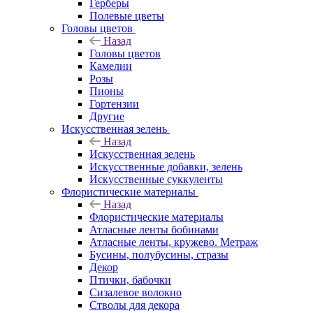
Герберы
Полевые цветы
Головы цветов
Назад
Головы цветов
Камелии
Розы
Пионы
Гортензии
Другие
Искусственная зелень
Назад
Искусственная зелень
Искусственные добавки, зелень
Искусственные суккуленты
Флористические материалы
Назад
Флористические материалы
Атласные ленты бобинами
Атласные ленты, кружево. Метраж
Бусины, полубусины, стразы
Декор
Птички, бабочки
Сизалевое волокно
Стволы для декора