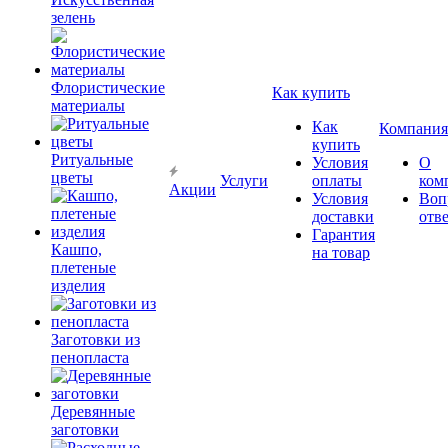
зелень
Флористические
Как купить
материалы
Как
Компания
купить
Ритуальные
Условия
О
цветы
Услуги
оплаты
ком
Акции
Условия
Воп
доставки
отв
Гарантия
Кашпо,
на товар
плетеные
изделия
Заготовки из
пенопласта
Деревянные
заготовки