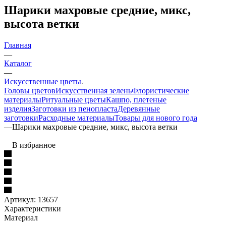
Шарики махровые средние, микс,
высота ветки
Главная
—
Каталог
—
Искусственные цветы
Головы цветов
Искусственная зелень
Флористические
материалы
Ритуальные цветы
Кашпо, плетеные
изделия
Заготовки из пенопласта
Деревянные
заготовки
Расходные материалы
Товары для нового года
—
Шарики махровые средние, микс, высота ветки
В избранное
Артикул:
13657
Характеристики
Материал