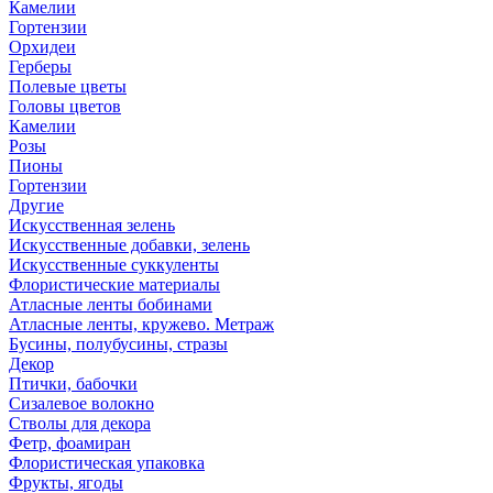
Камелии
Гортензии
Орхидеи
Герберы
Полевые цветы
Головы цветов
Камелии
Розы
Пионы
Гортензии
Другие
Искусственная зелень
Искусственные добавки, зелень
Искусственные суккуленты
Флористические материалы
Атласные ленты бобинами
Атласные ленты, кружево. Метраж
Бусины, полубусины, стразы
Декор
Птички, бабочки
Сизалевое волокно
Стволы для декора
Фетр, фоамиран
Флористическая упаковка
Фрукты, ягоды