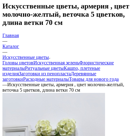
Искусственные цветы, армерия , цвет
молочно-желтый, веточка 5 цветков,
длина ветки 70 см
Главная
—
Каталог
—
Искусственные цветы
Головы цветов
Искусственная зелень
Флористические
материалы
Ритуальные цветы
Кашпо, плетеные
изделия
Заготовки из пенопласта
Деревянные
заготовки
Расходные материалы
Товары для нового года
—
Искусственные цветы, армерия , цвет молочно-желтый,
веточка 5 цветков, длина ветки 70 см