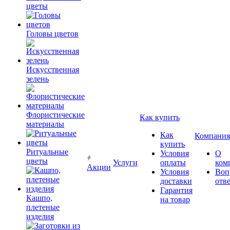
цветы
Головы цветов
Искусственная
зелень
Флористические
Как купить
материалы
Как
Компания
купить
Ритуальные
Условия
О
цветы
Услуги
оплаты
ком
Акции
Условия
Воп
доставки
отв
Гарантия
Кашпо,
на товар
плетеные
изделия