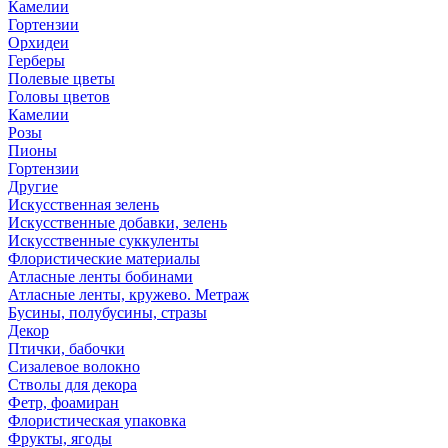
Камелии
Гортензии
Орхидеи
Герберы
Полевые цветы
Головы цветов
Камелии
Розы
Пионы
Гортензии
Другие
Искусственная зелень
Искусственные добавки, зелень
Искусственные суккуленты
Флористические материалы
Атласные ленты бобинами
Атласные ленты, кружево. Метраж
Бусины, полубусины, стразы
Декор
Птички, бабочки
Сизалевое волокно
Стволы для декора
Фетр, фоамиран
Флористическая упаковка
Фрукты, ягоды