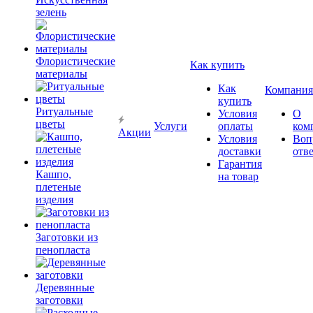
зелень
Флористические
Как купить
материалы
Как
Компания
купить
Ритуальные
Условия
О
цветы
Услуги
оплаты
ком
Акции
Условия
Воп
доставки
отв
Гарантия
Кашпо,
на товар
плетеные
изделия
Заготовки из
пенопласта
Деревянные
заготовки