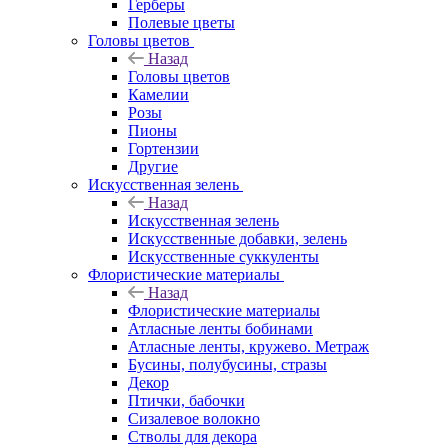
Герберы
Полевые цветы
Головы цветов
Назад
Головы цветов
Камелии
Розы
Пионы
Гортензии
Другие
Искусственная зелень
Назад
Искусственная зелень
Искусственные добавки, зелень
Искусственные суккуленты
Флористические материалы
Назад
Флористические материалы
Атласные ленты бобинами
Атласные ленты, кружево. Метраж
Бусины, полубусины, стразы
Декор
Птички, бабочки
Сизалевое волокно
Стволы для декора