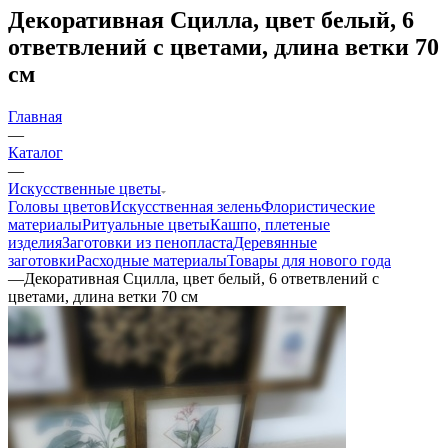
Декоративная Сцилла, цвет белый, 6
ответвлений с цветами, длина ветки 70
см
Главная
—
Каталог
—
Искусственные цветы
Головы цветов
Искусственная зелень
Флористические
материалы
Ритуальные цветы
Кашпо, плетеные
изделия
Заготовки из пенопласта
Деревянные
заготовки
Расходные материалы
Товары для нового года
—
Декоративная Сцилла, цвет белый, 6 ответвлений с
цветами, длина ветки 70 см