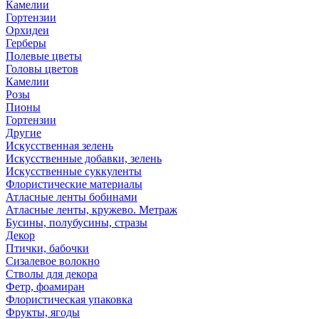
Камелии
Гортензии
Орхидеи
Герберы
Полевые цветы
Головы цветов
Камелии
Розы
Пионы
Гортензии
Другие
Искусственная зелень
Искусственные добавки, зелень
Искусственные суккуленты
Флористические материалы
Атласные ленты бобинами
Атласные ленты, кружево. Метраж
Бусины, полубусины, стразы
Декор
Птички, бабочки
Сизалевое волокно
Стволы для декора
Фетр, фоамиран
Флористическая упаковка
Фрукты, ягоды