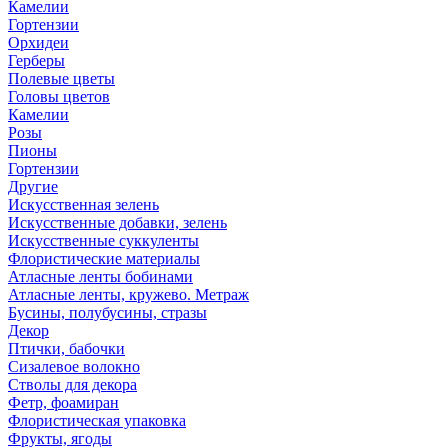
Камелии
Гортензии
Орхидеи
Герберы
Полевые цветы
Головы цветов
Камелии
Розы
Пионы
Гортензии
Другие
Искусственная зелень
Искусственные добавки, зелень
Искусственные суккуленты
Флористические материалы
Атласные ленты бобинами
Атласные ленты, кружево. Метраж
Бусины, полубусины, стразы
Декор
Птички, бабочки
Сизалевое волокно
Стволы для декора
Фетр, фоамиран
Флористическая упаковка
Фрукты, ягоды