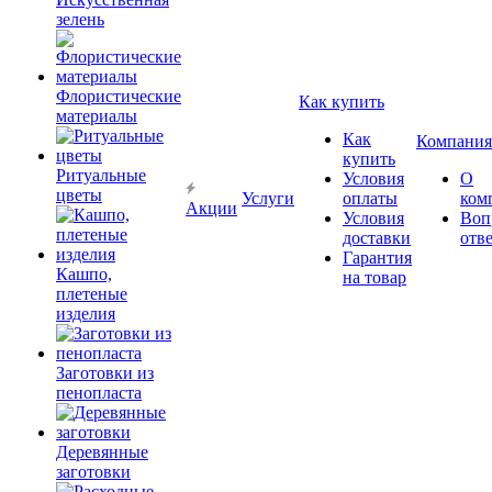
зелень
Флористические
Как купить
материалы
Как
Компания
купить
Ритуальные
Условия
О
цветы
Услуги
оплаты
ком
Акции
Условия
Воп
доставки
отв
Гарантия
Кашпо,
на товар
плетеные
изделия
Заготовки из
пенопласта
Деревянные
заготовки