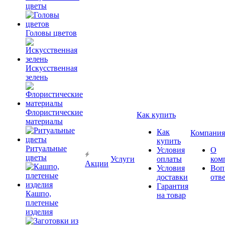
цветы
Головы цветов
Искусственная
зелень
Флористические
Как купить
материалы
Как
Компания
купить
Ритуальные
Условия
О
цветы
Услуги
оплаты
ком
Акции
Условия
Воп
доставки
отв
Гарантия
Кашпо,
на товар
плетеные
изделия