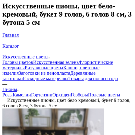
Искусственные пионы, цвет бело-
кремовый, букет 9 голов, 6 голов 8 см, 3
бутона 5 см
Главная
—
Каталог
—
Искусственные цветы
Головы цветов
Искусственная зелень
Флористические
материалы
Ритуальные цветы
Кашпо, плетеные
изделия
Заготовки из пенопласта
Деревянные
заготовки
Расходные материалы
Товары для нового года
—
Пионы
Розы
Камелии
Гортензии
Орхидеи
Герберы
Полевые цветы
—
Искусственные пионы, цвет бело-кремовый, букет 9 голов,
6 голов 8 см, 3 бутона 5 см