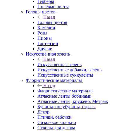
Герберы
Полевые цветы
Головы цветов
Назад
Головы цветов
Камелии
Розы
Пионы
Гортензии
Другие
Искусственная зелень
Назад
Искусственная зелень
Искусственные добавки, зелень
Искусственные суккуленты
Флористические материалы
Назад
Флористические материалы
Атласные ленты бобинами
Атласные ленты, кружево. Метраж
Бусины, полубусины, стразы
Декор
Птички, бабочки
Сизалевое волокно
Стволы для декора