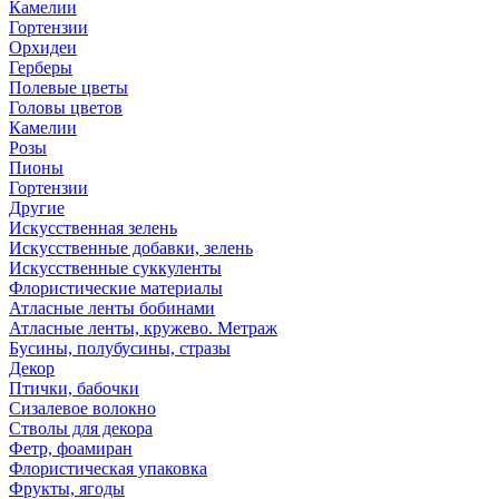
Камелии
Гортензии
Орхидеи
Герберы
Полевые цветы
Головы цветов
Камелии
Розы
Пионы
Гортензии
Другие
Искусственная зелень
Искусственные добавки, зелень
Искусственные суккуленты
Флористические материалы
Атласные ленты бобинами
Атласные ленты, кружево. Метраж
Бусины, полубусины, стразы
Декор
Птички, бабочки
Сизалевое волокно
Стволы для декора
Фетр, фоамиран
Флористическая упаковка
Фрукты, ягоды