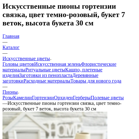
Искусственные пионы гортензии
связка, цвет темно-розовый, букет 7
веток, высота букета 30 см
Главная
—
Каталог
—
Искусственные цветы
Головы цветов
Искусственная зелень
Флористические
материалы
Ритуальные цветы
Кашпо, плетеные
изделия
Заготовки из пенопласта
Деревянные
заготовки
Расходные материалы
Товары для нового года
—
Пионы
Розы
Камелии
Гортензии
Орхидеи
Герберы
Полевые цветы
—
Искусственные пионы гортензии связка, цвет темно-
розовый, букет 7 веток, высота букета 30 см