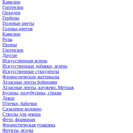
Камелии
Гортензии
Орхидеи
Герберы
Полевые цветы
Головы цветов
Камелии
Розы
Пионы
Гортензии
Другие
Искусственная зелень
Искусственные добавки, зелень
Искусственные суккуленты
Флористические материалы
Атласные ленты бобинами
Атласные ленты, кружево. Метраж
Бусины, полубусины, стразы
Декор
Птички, бабочки
Сизалевое волокно
Стволы для декора
Фетр, фоамиран
Флористическая упаковка
Фрукты, ягоды