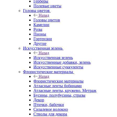
Герберы
Полевые цветы
Головы цветов
Назад
Головы цветов
Камелии
Розы
Пионы
Гортензии
Другие
Искусственная зелень
Назад
Искусственная зелень
Искусственные добавки, зелень
Искусственные суккуленты
Флористические материалы
Назад
Флористические материалы
Атласные ленты бобинами
Атласные ленты, кружево. Метраж
Бусины, полубусины, стразы
Декор
Птички, бабочки
Сизалевое волокно
Стволы для декора