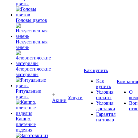
цветы
Головы цветов
Искусственная
зелень
Флористические
Как купить
материалы
Как
Компания
купить
Ритуальные
Условия
О
цветы
Услуги
оплаты
ком
Акции
Условия
Воп
доставки
отв
Гарантия
Кашпо,
на товар
плетеные
изделия