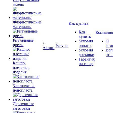
зелень
Флористические
Как купить
материалы
Как
Компания
купить
Ритуальные
Условия
О
цветы
Услуги
оплаты
ком
Акции
Условия
Воп
доставки
отв
Гарантия
Кашпо,
на товар
плетеные
изделия
Заготовки из
пенопласта
Деревянные
заготовки