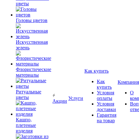
цветы
Головы цветов
Искусственная
зелень
Флористические
Как купить
материалы
Как
Компания
купить
Ритуальные
Условия
О
цветы
Услуги
оплаты
ком
Акции
Условия
Воп
доставки
отв
Гарантия
Кашпо,
на товар
плетеные
изделия