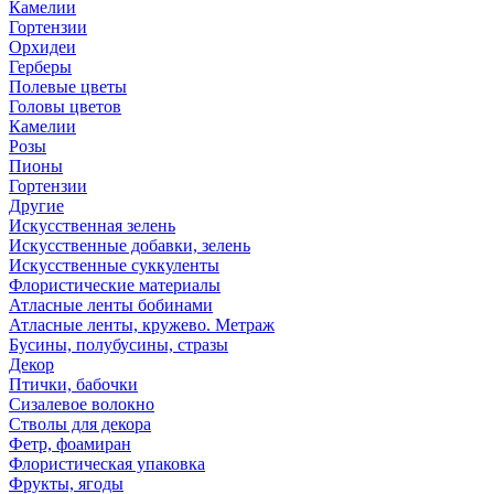
Камелии
Гортензии
Орхидеи
Герберы
Полевые цветы
Головы цветов
Камелии
Розы
Пионы
Гортензии
Другие
Искусственная зелень
Искусственные добавки, зелень
Искусственные суккуленты
Флористические материалы
Атласные ленты бобинами
Атласные ленты, кружево. Метраж
Бусины, полубусины, стразы
Декор
Птички, бабочки
Сизалевое волокно
Стволы для декора
Фетр, фоамиран
Флористическая упаковка
Фрукты, ягоды