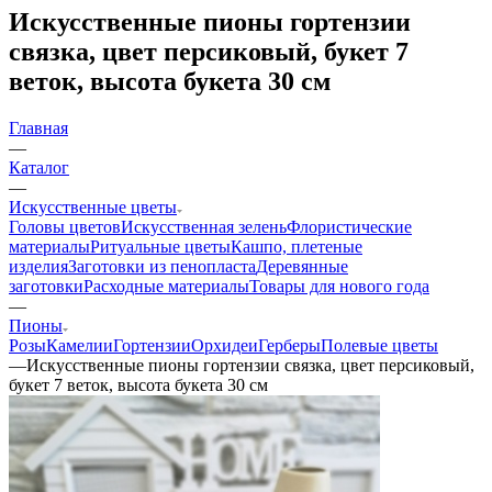
Искусственные пионы гортензии
связка, цвет персиковый, букет 7
веток, высота букета 30 см
Главная
—
Каталог
—
Искусственные цветы
Головы цветов
Искусственная зелень
Флористические
материалы
Ритуальные цветы
Кашпо, плетеные
изделия
Заготовки из пенопласта
Деревянные
заготовки
Расходные материалы
Товары для нового года
—
Пионы
Розы
Камелии
Гортензии
Орхидеи
Герберы
Полевые цветы
—
Искусственные пионы гортензии связка, цвет персиковый,
букет 7 веток, высота букета 30 см