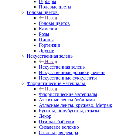
Герберы
Полевые цветы
Головы цветов
Назад
Головы цветов
Камелии
Розы
Пионы
Гортензии
Другие
Искусственная зелень
Назад
Искусственная зелень
Искусственные добавки, зелень
Искусственные суккуленты
Флористические материалы
Назад
Флористические материалы
Атласные ленты бобинами
Атласные ленты, кружево. Метраж
Бусины, полубусины, стразы
Декор
Птички, бабочки
Сизалевое волокно
Стволы для декора