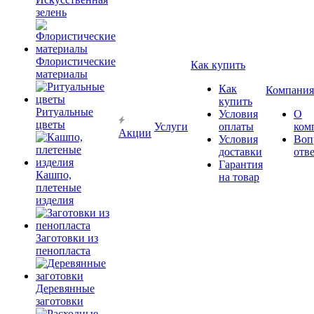
зелень
Флористические
Как купить
материалы
Как
Компания
купить
Ритуальные
Условия
О
цветы
Услуги
оплаты
ком
Акции
Условия
Воп
доставки
отв
Гарантия
Кашпо,
на товар
плетеные
изделия
Заготовки из
пенопласта
Деревянные
заготовки