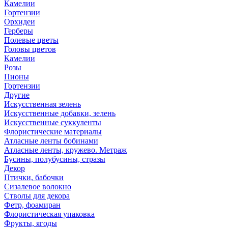
Камелии
Гортензии
Орхидеи
Герберы
Полевые цветы
Головы цветов
Камелии
Розы
Пионы
Гортензии
Другие
Искусственная зелень
Искусственные добавки, зелень
Искусственные суккуленты
Флористические материалы
Атласные ленты бобинами
Атласные ленты, кружево. Метраж
Бусины, полубусины, стразы
Декор
Птички, бабочки
Сизалевое волокно
Стволы для декора
Фетр, фоамиран
Флористическая упаковка
Фрукты, ягоды