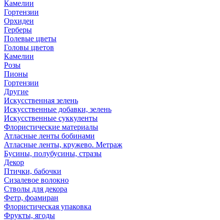
Камелии
Гортензии
Орхидеи
Герберы
Полевые цветы
Головы цветов
Камелии
Розы
Пионы
Гортензии
Другие
Искусственная зелень
Искусственные добавки, зелень
Искусственные суккуленты
Флористические материалы
Атласные ленты бобинами
Атласные ленты, кружево. Метраж
Бусины, полубусины, стразы
Декор
Птички, бабочки
Сизалевое волокно
Стволы для декора
Фетр, фоамиран
Флористическая упаковка
Фрукты, ягоды