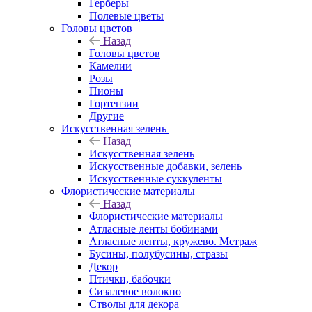
Герберы
Полевые цветы
Головы цветов
Назад
Головы цветов
Камелии
Розы
Пионы
Гортензии
Другие
Искусственная зелень
Назад
Искусственная зелень
Искусственные добавки, зелень
Искусственные суккуленты
Флористические материалы
Назад
Флористические материалы
Атласные ленты бобинами
Атласные ленты, кружево. Метраж
Бусины, полубусины, стразы
Декор
Птички, бабочки
Сизалевое волокно
Стволы для декора