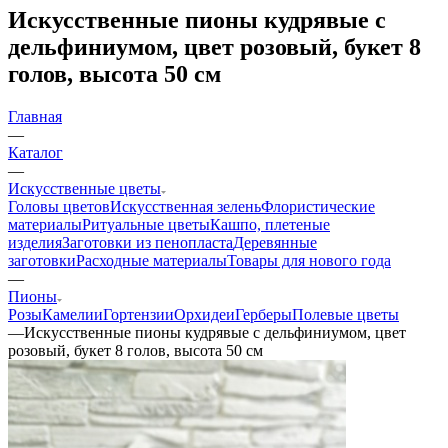
Искусственные пионы кудрявые с
дельфиниумом, цвет розовый, букет 8
голов, высота 50 см
Главная
—
Каталог
—
Искусственные цветы
Головы цветов
Искусственная зелень
Флористические
материалы
Ритуальные цветы
Кашпо, плетеные
изделия
Заготовки из пенопласта
Деревянные
заготовки
Расходные материалы
Товары для нового года
—
Пионы
Розы
Камелии
Гортензии
Орхидеи
Герберы
Полевые цветы
—
Искусственные пионы кудрявые с дельфиниумом, цвет
розовый, букет 8 голов, высота 50 см