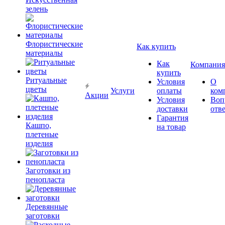
зелень
Флористические
Как купить
материалы
Как
Компания
купить
Ритуальные
Условия
О
цветы
Услуги
оплаты
ком
Акции
Условия
Воп
доставки
отв
Гарантия
Кашпо,
на товар
плетеные
изделия
Заготовки из
пенопласта
Деревянные
заготовки