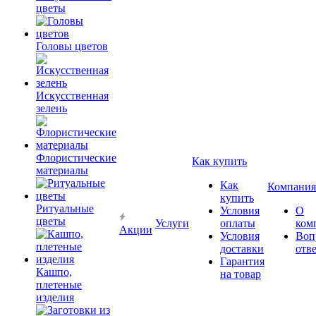
цветы
Головы цветов
Искусственная
зелень
Флористические
Как купить
материалы
Как
Компания
купить
Ритуальные
Условия
О
цветы
Услуги
оплаты
ком
Акции
Условия
Воп
доставки
отв
Гарантия
Кашпо,
на товар
плетеные
изделия