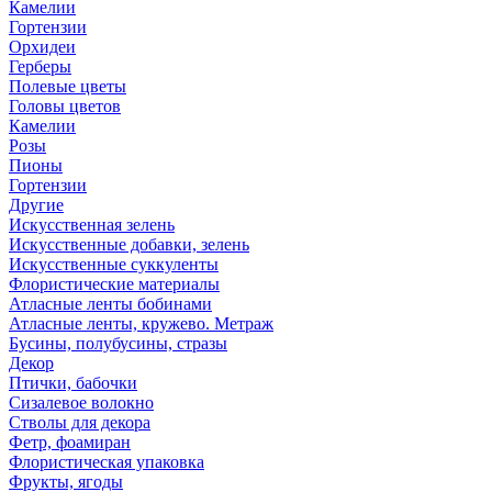
Камелии
Гортензии
Орхидеи
Герберы
Полевые цветы
Головы цветов
Камелии
Розы
Пионы
Гортензии
Другие
Искусственная зелень
Искусственные добавки, зелень
Искусственные суккуленты
Флористические материалы
Атласные ленты бобинами
Атласные ленты, кружево. Метраж
Бусины, полубусины, стразы
Декор
Птички, бабочки
Сизалевое волокно
Стволы для декора
Фетр, фоамиран
Флористическая упаковка
Фрукты, ягоды