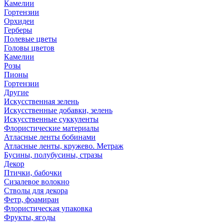
Камелии
Гортензии
Орхидеи
Герберы
Полевые цветы
Головы цветов
Камелии
Розы
Пионы
Гортензии
Другие
Искусственная зелень
Искусственные добавки, зелень
Искусственные суккуленты
Флористические материалы
Атласные ленты бобинами
Атласные ленты, кружево. Метраж
Бусины, полубусины, стразы
Декор
Птички, бабочки
Сизалевое волокно
Стволы для декора
Фетр, фоамиран
Флористическая упаковка
Фрукты, ягоды