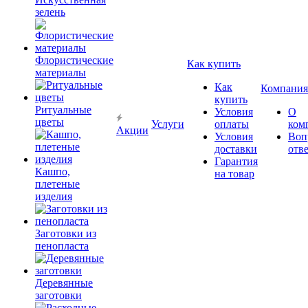
зелень
Флористические
Как купить
материалы
Как
Компания
купить
Ритуальные
Условия
О
цветы
Услуги
оплаты
ком
Акции
Условия
Воп
доставки
отв
Гарантия
Кашпо,
на товар
плетеные
изделия
Заготовки из
пенопласта
Деревянные
заготовки