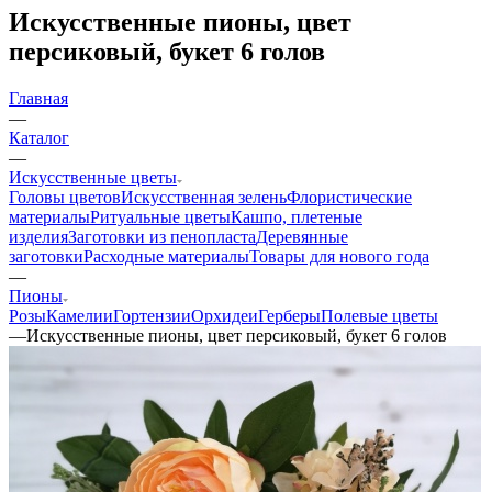
Искусственные пионы, цвет
персиковый, букет 6 голов
Главная
—
Каталог
—
Искусственные цветы
Головы цветов
Искусственная зелень
Флористические
материалы
Ритуальные цветы
Кашпо, плетеные
изделия
Заготовки из пенопласта
Деревянные
заготовки
Расходные материалы
Товары для нового года
—
Пионы
Розы
Камелии
Гортензии
Орхидеи
Герберы
Полевые цветы
—
Искусственные пионы, цвет персиковый, букет 6 голов