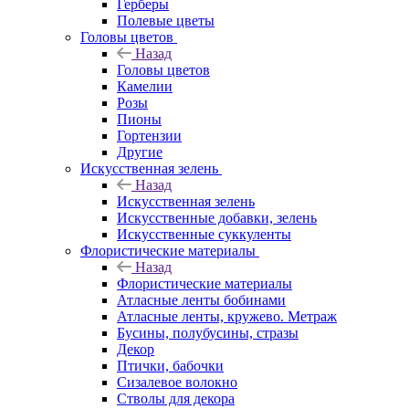
Герберы
Полевые цветы
Головы цветов
Назад
Головы цветов
Камелии
Розы
Пионы
Гортензии
Другие
Искусственная зелень
Назад
Искусственная зелень
Искусственные добавки, зелень
Искусственные суккуленты
Флористические материалы
Назад
Флористические материалы
Атласные ленты бобинами
Атласные ленты, кружево. Метраж
Бусины, полубусины, стразы
Декор
Птички, бабочки
Сизалевое волокно
Стволы для декора