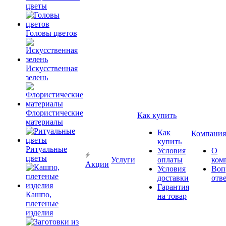
цветы
Головы цветов
Искусственная
зелень
Флористические
Как купить
материалы
Как
Компания
купить
Ритуальные
Условия
О
цветы
Услуги
оплаты
ком
Акции
Условия
Воп
доставки
отв
Гарантия
Кашпо,
на товар
плетеные
изделия