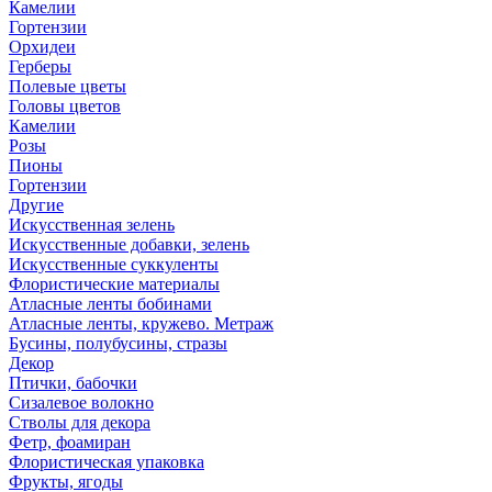
Камелии
Гортензии
Орхидеи
Герберы
Полевые цветы
Головы цветов
Камелии
Розы
Пионы
Гортензии
Другие
Искусственная зелень
Искусственные добавки, зелень
Искусственные суккуленты
Флористические материалы
Атласные ленты бобинами
Атласные ленты, кружево. Метраж
Бусины, полубусины, стразы
Декор
Птички, бабочки
Сизалевое волокно
Стволы для декора
Фетр, фоамиран
Флористическая упаковка
Фрукты, ягоды