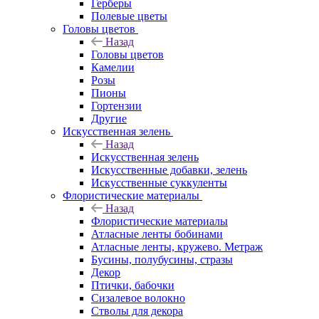
Герберы
Полевые цветы
Головы цветов
Назад
Головы цветов
Камелии
Розы
Пионы
Гортензии
Другие
Искусственная зелень
Назад
Искусственная зелень
Искусственные добавки, зелень
Искусственные суккуленты
Флористические материалы
Назад
Флористические материалы
Атласные ленты бобинами
Атласные ленты, кружево. Метраж
Бусины, полубусины, стразы
Декор
Птички, бабочки
Сизалевое волокно
Стволы для декора