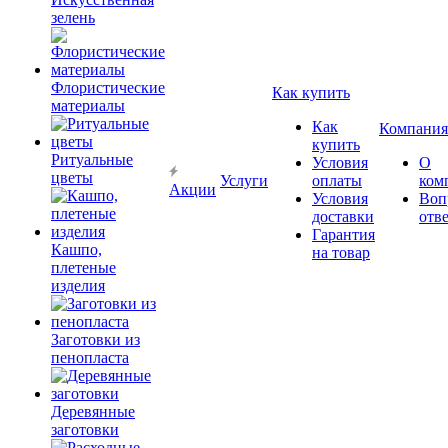
зелень
Флористические
Как купить
материалы
Как
Компания
купить
Ритуальные
Условия
О
цветы
Услуги
оплаты
ком
Акции
Условия
Воп
доставки
отв
Гарантия
Кашпо,
на товар
плетеные
изделия
Заготовки из
пенопласта
Деревянные
заготовки