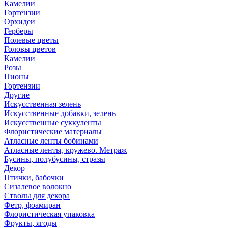
Камелии
Гортензии
Орхидеи
Герберы
Полевые цветы
Головы цветов
Камелии
Розы
Пионы
Гортензии
Другие
Искусственная зелень
Искусственные добавки, зелень
Искусственные суккуленты
Флористические материалы
Атласные ленты бобинами
Атласные ленты, кружево. Метраж
Бусины, полубусины, стразы
Декор
Птички, бабочки
Сизалевое волокно
Стволы для декора
Фетр, фоамиран
Флористическая упаковка
Фрукты, ягоды