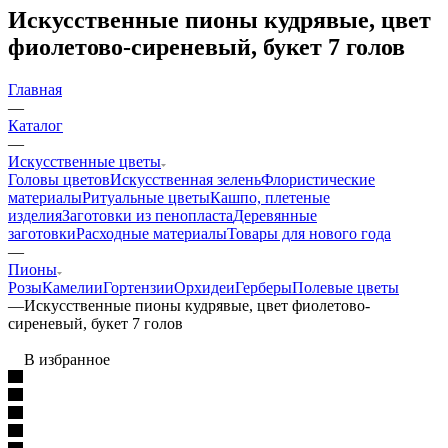
Искусственные пионы кудрявые, цвет
фиолетово-сиреневый, букет 7 голов
Главная
—
Каталог
—
Искусственные цветы
Головы цветов
Искусственная зелень
Флористические
материалы
Ритуальные цветы
Кашпо, плетеные
изделия
Заготовки из пенопласта
Деревянные
заготовки
Расходные материалы
Товары для нового года
—
Пионы
Розы
Камелии
Гортензии
Орхидеи
Герберы
Полевые цветы
—
Искусственные пионы кудрявые, цвет фиолетово-
сиреневый, букет 7 голов
В избранное