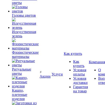
цветы
Головы цветов
Искусственная
зелень
Флористические
Как купить
материалы
Как
Компания
купить
Ритуальные
Условия
О
цветы
Услуги
оплаты
ком
Акции
Условия
Воп
доставки
отв
Гарантия
Кашпо,
на товар
плетеные
изделия