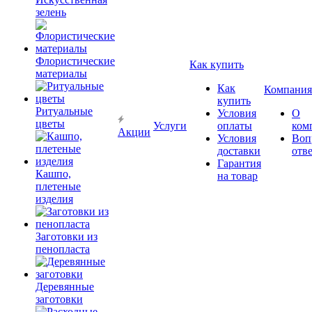
зелень
Флористические
Как купить
материалы
Как
Компания
купить
Ритуальные
Условия
О
цветы
Услуги
оплаты
ком
Акции
Условия
Воп
доставки
отв
Гарантия
Кашпо,
на товар
плетеные
изделия
Заготовки из
пенопласта
Деревянные
заготовки