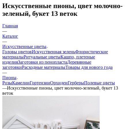
Искусственные пионы, цвет молочно-
зеленый, букет 13 веток
Главная
—
Каталог
—
Искусственные цветы
Головы цветов
Искусственная зелень
Флористические
материалы
Ритуальные цветы
Кашпо, плетеные
изделия
Заготовки из пенопласта
Деревянные
заготовки
Расходные материалы
Товары для нового года
—
Пионы
Розы
Камелии
Гортензии
Орхидеи
Герберы
Полевые цветы
—
Искусственные пионы, цвет молочно-зеленый, букет 13
веток