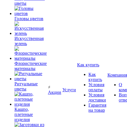
цветы
Головы цветов
Искусственная
зелень
Флористические
Как купить
материалы
Как
Компания
купить
Ритуальные
Условия
О
цветы
Услуги
оплаты
ком
Акции
Условия
Воп
доставки
отв
Гарантия
Кашпо,
на товар
плетеные
изделия