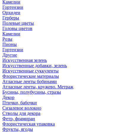
Камелии
Гортензии
Орхидеи
Герберы
Полевые цветы
Головы цветов
Камелии
Розы
Пионы
Гортензии
Другие
Искусственная зелень
Искусственные добавки, зелень
Искусственные суккуленты
Флористические материалы
Атласные ленты бобинами
Атласные ленты, кружево. Метраж
Бусины, полубусины, стразы
Декор
Птички, бабочки
Сизалевое волокно
Стволы для декора
Фетр, фоамиран
Флористическая упаковка
Фрукты, ягоды