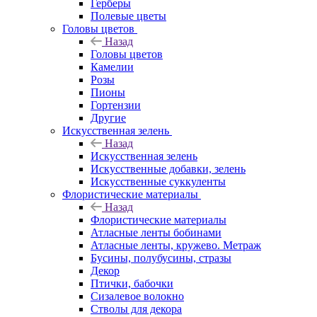
Герберы
Полевые цветы
Головы цветов
Назад
Головы цветов
Камелии
Розы
Пионы
Гортензии
Другие
Искусственная зелень
Назад
Искусственная зелень
Искусственные добавки, зелень
Искусственные суккуленты
Флористические материалы
Назад
Флористические материалы
Атласные ленты бобинами
Атласные ленты, кружево. Метраж
Бусины, полубусины, стразы
Декор
Птички, бабочки
Сизалевое волокно
Стволы для декора