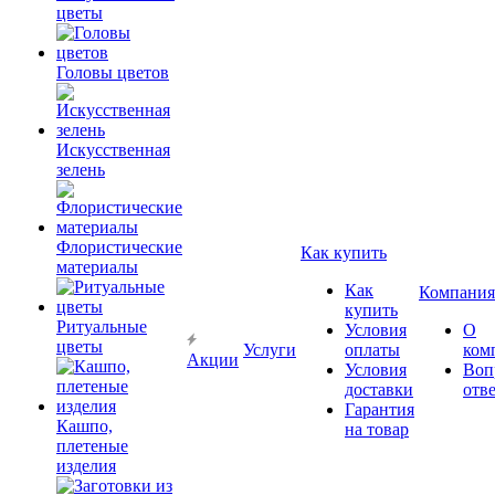
цветы
Головы цветов
Искусственная
зелень
Флористические
Как купить
материалы
Как
Компания
купить
Ритуальные
Условия
О
цветы
Услуги
оплаты
ком
Акции
Условия
Воп
доставки
отв
Гарантия
Кашпо,
на товар
плетеные
изделия