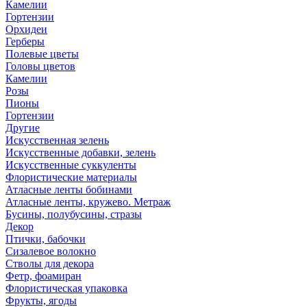
Камелии
Гортензии
Орхидеи
Герберы
Полевые цветы
Головы цветов
Камелии
Розы
Пионы
Гортензии
Другие
Искусственная зелень
Искусственные добавки, зелень
Искусственные суккуленты
Флористические материалы
Атласные ленты бобинами
Атласные ленты, кружево. Метраж
Бусины, полубусины, стразы
Декор
Птички, бабочки
Сизалевое волокно
Стволы для декора
Фетр, фоамиран
Флористическая упаковка
Фрукты, ягоды