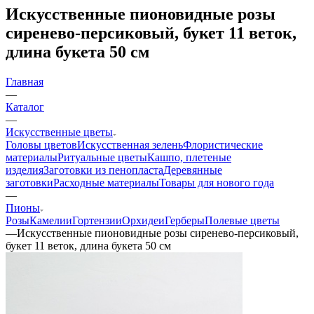
Искусственные пионовидные розы
сиренево-персиковый, букет 11 веток,
длина букета 50 см
Главная
—
Каталог
—
Искусственные цветы
Головы цветов
Искусственная зелень
Флористические
материалы
Ритуальные цветы
Кашпо, плетеные
изделия
Заготовки из пенопласта
Деревянные
заготовки
Расходные материалы
Товары для нового года
—
Пионы
Розы
Камелии
Гортензии
Орхидеи
Герберы
Полевые цветы
—
Искусственные пионовидные розы сиренево-персиковый,
букет 11 веток, длина букета 50 см