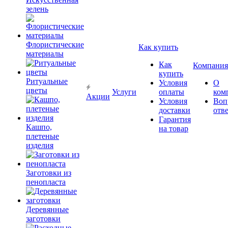
зелень
Флористические
Как купить
материалы
Как
Компания
купить
Ритуальные
Условия
О
цветы
Услуги
оплаты
ком
Акции
Условия
Воп
доставки
отв
Гарантия
Кашпо,
на товар
плетеные
изделия
Заготовки из
пенопласта
Деревянные
заготовки