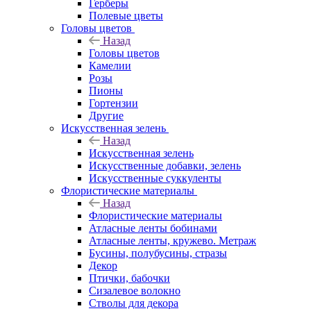
Герберы
Полевые цветы
Головы цветов
Назад
Головы цветов
Камелии
Розы
Пионы
Гортензии
Другие
Искусственная зелень
Назад
Искусственная зелень
Искусственные добавки, зелень
Искусственные суккуленты
Флористические материалы
Назад
Флористические материалы
Атласные ленты бобинами
Атласные ленты, кружево. Метраж
Бусины, полубусины, стразы
Декор
Птички, бабочки
Сизалевое волокно
Стволы для декора