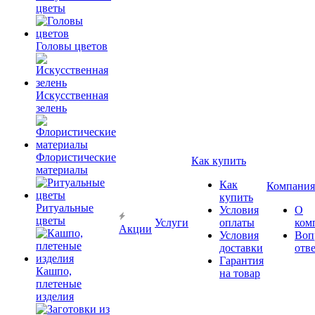
цветы
Головы цветов
Искусственная
зелень
Флористические
Как купить
материалы
Как
Компания
купить
Ритуальные
Условия
О
цветы
Услуги
оплаты
ком
Акции
Условия
Воп
доставки
отв
Гарантия
Кашпо,
на товар
плетеные
изделия