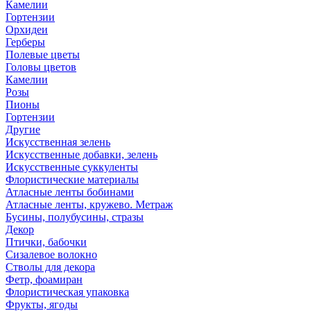
Камелии
Гортензии
Орхидеи
Герберы
Полевые цветы
Головы цветов
Камелии
Розы
Пионы
Гортензии
Другие
Искусственная зелень
Искусственные добавки, зелень
Искусственные суккуленты
Флористические материалы
Атласные ленты бобинами
Атласные ленты, кружево. Метраж
Бусины, полубусины, стразы
Декор
Птички, бабочки
Сизалевое волокно
Стволы для декора
Фетр, фоамиран
Флористическая упаковка
Фрукты, ягоды