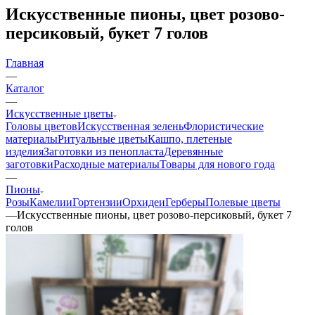
Искусственные пионы, цвет розово-
персиковый, букет 7 голов
Главная
—
Каталог
—
Искусственные цветы
Головы цветов
Искусственная зелень
Флористические
материалы
Ритуальные цветы
Кашпо, плетеные
изделия
Заготовки из пенопласта
Деревянные
заготовки
Расходные материалы
Товары для нового года
—
Пионы
Розы
Камелии
Гортензии
Орхидеи
Герберы
Полевые цветы
—
Искусственные пионы, цвет розово-персиковый, букет 7
голов