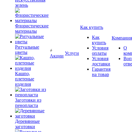
зелень
Флористические
Как купить
материалы
Как
Компания
купить
Ритуальные
Условия
О
цветы
Услуги
оплаты
ком
Акции
Условия
Воп
доставки
отв
Гарантия
Кашпо,
на товар
плетеные
изделия
Заготовки из
пенопласта
Деревянные
заготовки