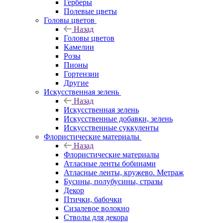
Герберы
Полевые цветы
Головы цветов
Назад
Головы цветов
Камелии
Розы
Пионы
Гортензии
Другие
Искусственная зелень
Назад
Искусственная зелень
Искусственные добавки, зелень
Искусственные суккуленты
Флористические материалы
Назад
Флористические материалы
Атласные ленты бобинами
Атласные ленты, кружево. Метраж
Бусины, полубусины, стразы
Декор
Птички, бабочки
Сизалевое волокно
Стволы для декора