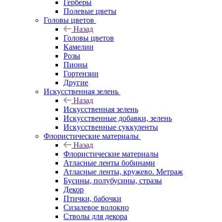
Герберы
Полевые цветы
Головы цветов
Назад
Головы цветов
Камелии
Розы
Пионы
Гортензии
Другие
Искусственная зелень
Назад
Искусственная зелень
Искусственные добавки, зелень
Искусственные суккуленты
Флористические материалы
Назад
Флористические материалы
Атласные ленты бобинами
Атласные ленты, кружево. Метраж
Бусины, полубусины, стразы
Декор
Птички, бабочки
Сизалевое волокно
Стволы для декора