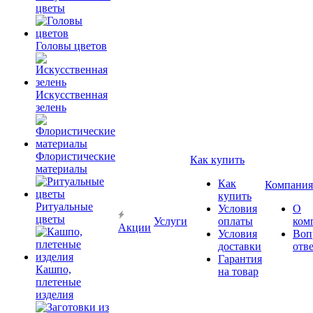
цветы
Головы цветов
Искусственная
зелень
Флористические
Как купить
материалы
Как
Компания
купить
Ритуальные
Условия
О
цветы
Услуги
оплаты
ком
Акции
Условия
Воп
доставки
отв
Гарантия
Кашпо,
на товар
плетеные
изделия