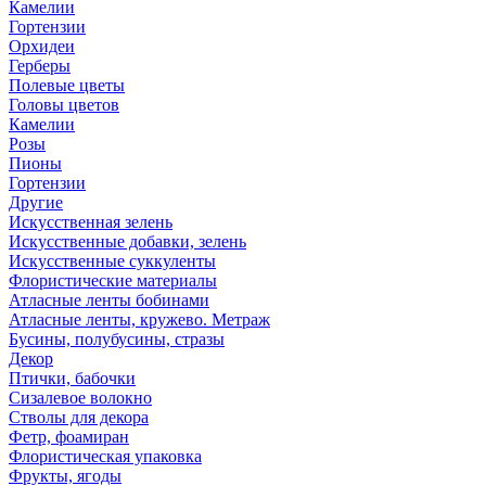
Камелии
Гортензии
Орхидеи
Герберы
Полевые цветы
Головы цветов
Камелии
Розы
Пионы
Гортензии
Другие
Искусственная зелень
Искусственные добавки, зелень
Искусственные суккуленты
Флористические материалы
Атласные ленты бобинами
Атласные ленты, кружево. Метраж
Бусины, полубусины, стразы
Декор
Птички, бабочки
Сизалевое волокно
Стволы для декора
Фетр, фоамиран
Флористическая упаковка
Фрукты, ягоды