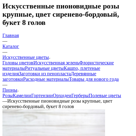
Искусственные пионовидные розы
крупные, цвет сиренево-бордовый,
букет 8 голов
Главная
—
Каталог
—
Искусственные цветы
Головы цветов
Искусственная зелень
Флористические
материалы
Ритуальные цветы
Кашпо, плетеные
изделия
Заготовки из пенопласта
Деревянные
заготовки
Расходные материалы
Товары для нового года
—
Пионы
Розы
Камелии
Гортензии
Орхидеи
Герберы
Полевые цветы
—
Искусственные пионовидные розы крупные, цвет
сиренево-бордовый, букет 8 голов