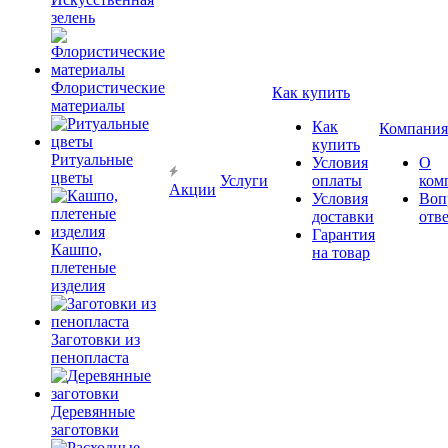
зелень
Флористические
Как купить
материалы
Как
Компания
купить
Ритуальные
Условия
О
цветы
Услуги
оплаты
ком
Акции
Условия
Воп
доставки
отв
Гарантия
Кашпо,
на товар
плетеные
изделия
Заготовки из
пенопласта
Деревянные
заготовки