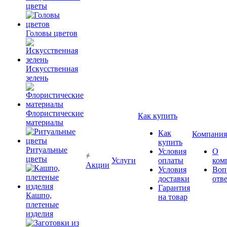
цветы
Головы цветов
Искусственная
зелень
Флористические
Как купить
материалы
Как
Компания
купить
Ритуальные
Условия
О
цветы
Услуги
оплаты
ком
Акции
Условия
Воп
доставки
отв
Гарантия
Кашпо,
на товар
плетеные
изделия