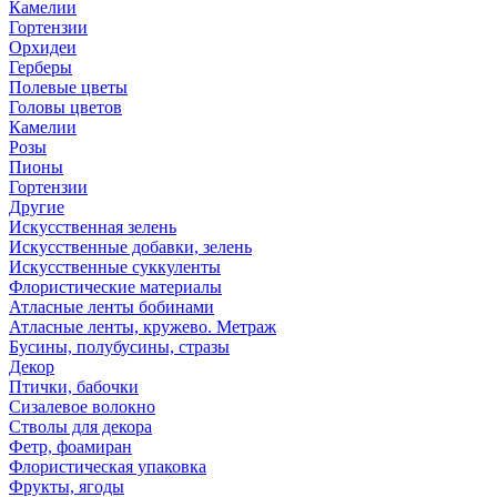
Камелии
Гортензии
Орхидеи
Герберы
Полевые цветы
Головы цветов
Камелии
Розы
Пионы
Гортензии
Другие
Искусственная зелень
Искусственные добавки, зелень
Искусственные суккуленты
Флористические материалы
Атласные ленты бобинами
Атласные ленты, кружево. Метраж
Бусины, полубусины, стразы
Декор
Птички, бабочки
Сизалевое волокно
Стволы для декора
Фетр, фоамиран
Флористическая упаковка
Фрукты, ягоды