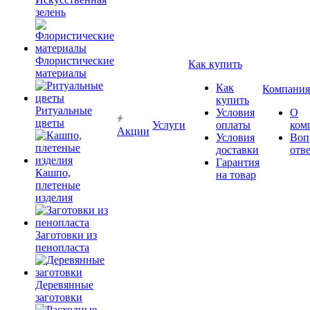
зелень
Флористические
Как купить
материалы
Как
Компания
купить
Ритуальные
Условия
О
цветы
Услуги
оплаты
ком
Акции
Условия
Воп
доставки
отв
Гарантия
Кашпо,
на товар
плетеные
изделия
Заготовки из
пенопласта
Деревянные
заготовки