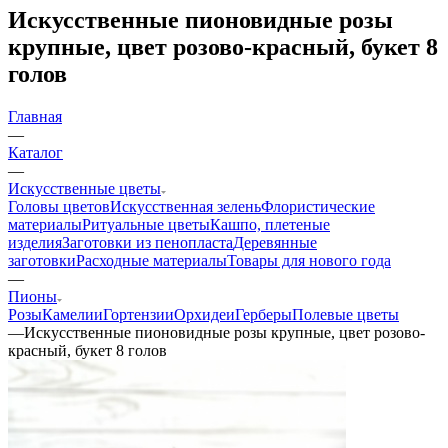
Искусственные пионовидные розы
крупные, цвет розово-красный, букет 8
голов
Главная
—
Каталог
—
Искусственные цветы
Головы цветов
Искусственная зелень
Флористические
материалы
Ритуальные цветы
Кашпо, плетеные
изделия
Заготовки из пенопласта
Деревянные
заготовки
Расходные материалы
Товары для нового года
—
Пионы
Розы
Камелии
Гортензии
Орхидеи
Герберы
Полевые цветы
—
Искусственные пионовидные розы крупные, цвет розово-
красный, букет 8 голов