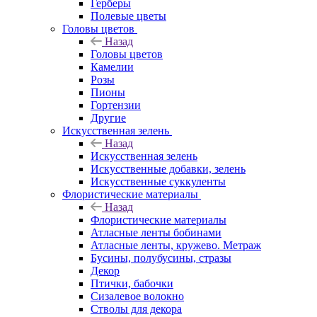
Герберы
Полевые цветы
Головы цветов
Назад
Головы цветов
Камелии
Розы
Пионы
Гортензии
Другие
Искусственная зелень
Назад
Искусственная зелень
Искусственные добавки, зелень
Искусственные суккуленты
Флористические материалы
Назад
Флористические материалы
Атласные ленты бобинами
Атласные ленты, кружево. Метраж
Бусины, полубусины, стразы
Декор
Птички, бабочки
Сизалевое волокно
Стволы для декора