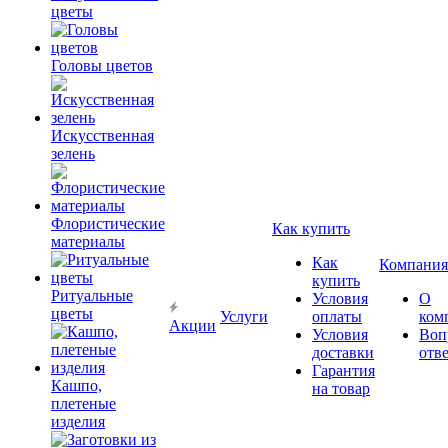
цветы
Головы цветов
Искусственная
зелень
Флористические
Как купить
материалы
Как
Компания
купить
Ритуальные
Условия
О
цветы
Услуги
оплаты
ком
Акции
Условия
Воп
доставки
отв
Гарантия
Кашпо,
на товар
плетеные
изделия