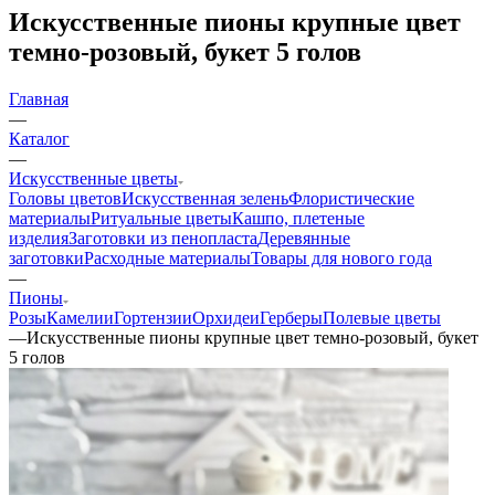
Искусственные пионы крупные цвет
темно-розовый, букет 5 голов
Главная
—
Каталог
—
Искусственные цветы
Головы цветов
Искусственная зелень
Флористические
материалы
Ритуальные цветы
Кашпо, плетеные
изделия
Заготовки из пенопласта
Деревянные
заготовки
Расходные материалы
Товары для нового года
—
Пионы
Розы
Камелии
Гортензии
Орхидеи
Герберы
Полевые цветы
—
Искусственные пионы крупные цвет темно-розовый, букет
5 голов