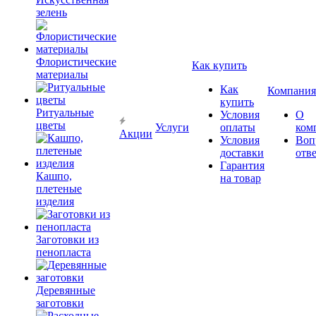
зелень
Флористические
Как купить
материалы
Как
Компания
купить
Ритуальные
Условия
О
цветы
Услуги
оплаты
ком
Акции
Условия
Воп
доставки
отв
Гарантия
Кашпо,
на товар
плетеные
изделия
Заготовки из
пенопласта
Деревянные
заготовки