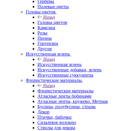
Герберы
Полевые цветы
Головы цветов
Назад
Головы цветов
Камелии
Розы
Пионы
Гортензии
Другие
Искусственная зелень
Назад
Искусственная зелень
Искусственные добавки, зелень
Искусственные суккуленты
Флористические материалы
Назад
Флористические материалы
Атласные ленты бобинами
Атласные ленты, кружево. Метраж
Бусины, полубусины, стразы
Декор
Птички, бабочки
Сизалевое волокно
Стволы для декора