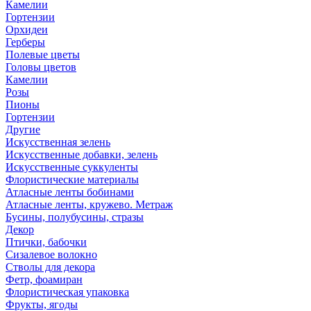
Камелии
Гортензии
Орхидеи
Герберы
Полевые цветы
Головы цветов
Камелии
Розы
Пионы
Гортензии
Другие
Искусственная зелень
Искусственные добавки, зелень
Искусственные суккуленты
Флористические материалы
Атласные ленты бобинами
Атласные ленты, кружево. Метраж
Бусины, полубусины, стразы
Декор
Птички, бабочки
Сизалевое волокно
Стволы для декора
Фетр, фоамиран
Флористическая упаковка
Фрукты, ягоды