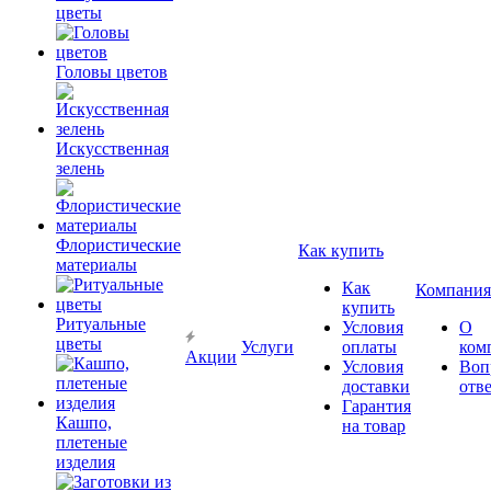
цветы
Головы цветов
Искусственная
зелень
Флористические
Как купить
материалы
Как
Компания
купить
Ритуальные
Условия
О
цветы
Услуги
оплаты
ком
Акции
Условия
Воп
доставки
отв
Гарантия
Кашпо,
на товар
плетеные
изделия