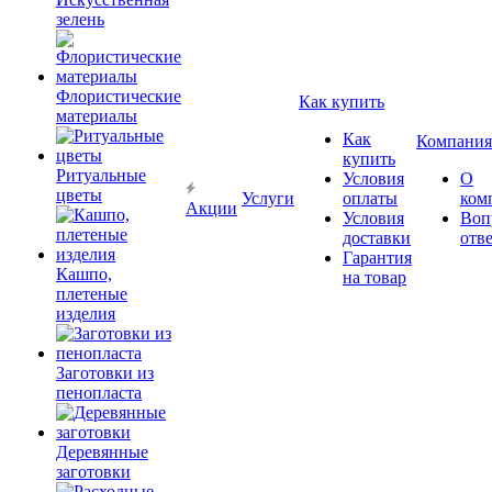
зелень
Флористические
Как купить
материалы
Как
Компания
купить
Ритуальные
Условия
О
цветы
Услуги
оплаты
ком
Акции
Условия
Воп
доставки
отв
Гарантия
Кашпо,
на товар
плетеные
изделия
Заготовки из
пенопласта
Деревянные
заготовки