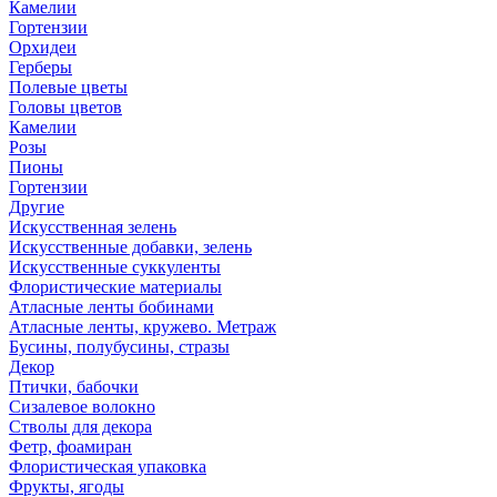
Камелии
Гортензии
Орхидеи
Герберы
Полевые цветы
Головы цветов
Камелии
Розы
Пионы
Гортензии
Другие
Искусственная зелень
Искусственные добавки, зелень
Искусственные суккуленты
Флористические материалы
Атласные ленты бобинами
Атласные ленты, кружево. Метраж
Бусины, полубусины, стразы
Декор
Птички, бабочки
Сизалевое волокно
Стволы для декора
Фетр, фоамиран
Флористическая упаковка
Фрукты, ягоды