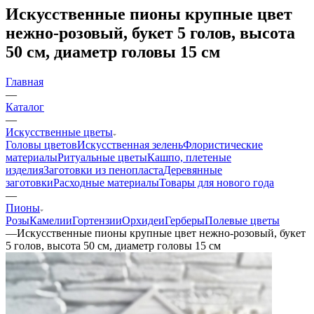
Искусственные пионы крупные цвет
нежно-розовый, букет 5 голов, высота
50 см, диаметр головы 15 см
Главная
—
Каталог
—
Искусственные цветы
Головы цветов
Искусственная зелень
Флористические
материалы
Ритуальные цветы
Кашпо, плетеные
изделия
Заготовки из пенопласта
Деревянные
заготовки
Расходные материалы
Товары для нового года
—
Пионы
Розы
Камелии
Гортензии
Орхидеи
Герберы
Полевые цветы
—
Искусственные пионы крупные цвет нежно-розовый, букет
5 голов, высота 50 см, диаметр головы 15 см