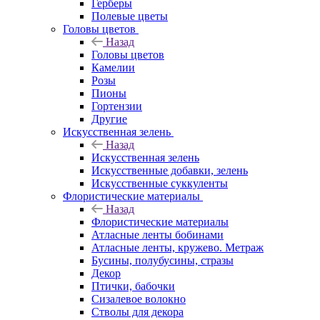
Герберы
Полевые цветы
Головы цветов
Назад
Головы цветов
Камелии
Розы
Пионы
Гортензии
Другие
Искусственная зелень
Назад
Искусственная зелень
Искусственные добавки, зелень
Искусственные суккуленты
Флористические материалы
Назад
Флористические материалы
Атласные ленты бобинами
Атласные ленты, кружево. Метраж
Бусины, полубусины, стразы
Декор
Птички, бабочки
Сизалевое волокно
Стволы для декора