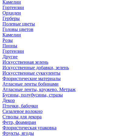
Камелии
Гортензии
Орхидеи
Герберы
Полевые цветы
Головы цветов
Камелии
Розы
Пионы
Гортензии
Другие
Искусственная зелень
Искусственные добавки, зелень
Искусственные суккуленты
Флористические материалы
Атласные ленты бобинами
Атласные ленты, кружево. Метраж
Бусины, полубусины, стразы
Декор
Птички, бабочки
Сизалевое волокно
Стволы для декора
Фетр, фоамиран
Флористическая упаковка
Фрукты, ягоды