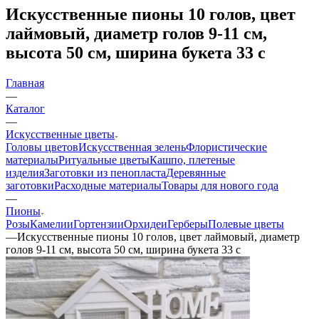
Искусственные пионы 10 голов, цвет
лаймовый, диаметр голов 9-11 см,
высота 50 см, ширина букета 33 с
Главная
—
Каталог
—
Искусственные цветы
Головы цветов
Искусственная зелень
Флористические
материалы
Ритуальные цветы
Кашпо, плетеные
изделия
Заготовки из пенопласта
Деревянные
заготовки
Расходные материалы
Товары для нового года
—
Пионы
Розы
Камелии
Гортензии
Орхидеи
Герберы
Полевые цветы
—
Искусственные пионы 10 голов, цвет лаймовый, диаметр
голов 9-11 см, высота 50 см, ширина букета 33 с