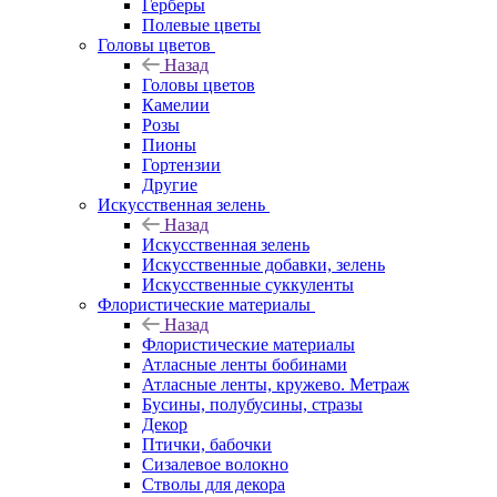
Герберы
Полевые цветы
Головы цветов
Назад
Головы цветов
Камелии
Розы
Пионы
Гортензии
Другие
Искусственная зелень
Назад
Искусственная зелень
Искусственные добавки, зелень
Искусственные суккуленты
Флористические материалы
Назад
Флористические материалы
Атласные ленты бобинами
Атласные ленты, кружево. Метраж
Бусины, полубусины, стразы
Декор
Птички, бабочки
Сизалевое волокно
Стволы для декора