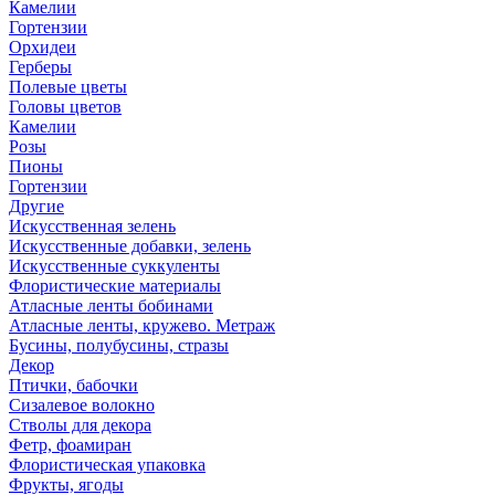
Камелии
Гортензии
Орхидеи
Герберы
Полевые цветы
Головы цветов
Камелии
Розы
Пионы
Гортензии
Другие
Искусственная зелень
Искусственные добавки, зелень
Искусственные суккуленты
Флористические материалы
Атласные ленты бобинами
Атласные ленты, кружево. Метраж
Бусины, полубусины, стразы
Декор
Птички, бабочки
Сизалевое волокно
Стволы для декора
Фетр, фоамиран
Флористическая упаковка
Фрукты, ягоды