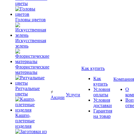
цветы
Головы цветов
Искусственная
зелень
Флористические
Как купить
материалы
Как
Компания
купить
Ритуальные
Условия
О
цветы
Услуги
оплаты
ком
Акции
Условия
Воп
доставки
отв
Гарантия
Кашпо,
на товар
плетеные
изделия