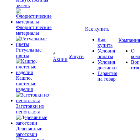
зелень
Флористические
Как купить
материалы
Как
Компания
купить
Ритуальные
Условия
О
цветы
Услуги
оплаты
ком
Акции
Условия
Воп
доставки
отв
Гарантия
Кашпо,
на товар
плетеные
изделия
Заготовки из
пенопласта
Деревянные
заготовки