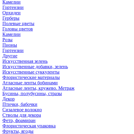
Камелии
Гортензии
Орхидеи
Герберы
Полевые цветы
Головы цветов
Камелии
Розы
Пионы
Гортензии
Другие
Искусственная зелень
Искусственные добавки, зелень
Искусственные суккуленты
Флористические материалы
Атласные ленты бобинами
Атласные ленты, кружево. Метраж
Бусины, полубусины, стразы
Декор
Птички, бабочки
Сизалевое волокно
Стволы для декора
Фетр, фоамиран
Флористическая упаковка
Фрукты, ягоды