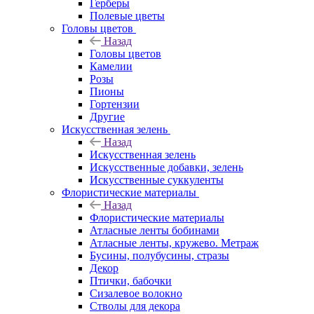
Герберы
Полевые цветы
Головы цветов
Назад
Головы цветов
Камелии
Розы
Пионы
Гортензии
Другие
Искусственная зелень
Назад
Искусственная зелень
Искусственные добавки, зелень
Искусственные суккуленты
Флористические материалы
Назад
Флористические материалы
Атласные ленты бобинами
Атласные ленты, кружево. Метраж
Бусины, полубусины, стразы
Декор
Птички, бабочки
Сизалевое волокно
Стволы для декора