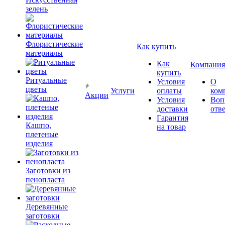
зелень
Флористические
Как купить
материалы
Как
Компания
купить
Ритуальные
Условия
О
цветы
Услуги
оплаты
ком
Акции
Условия
Воп
доставки
отв
Гарантия
Кашпо,
на товар
плетеные
изделия
Заготовки из
пенопласта
Деревянные
заготовки