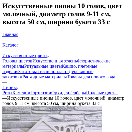
Искусственные пионы 10 голов, цвет
молочный, диаметр голов 9-11 см,
высота 50 см, ширина букета 33 с
Главная
—
Каталог
—
Искусственные цветы
Головы цветов
Искусственная зелень
Флористические
материалы
Ритуальные цветы
Кашпо, плетеные
изделия
Заготовки из пенопласта
Деревянные
заготовки
Расходные материалы
Товары для нового года
—
Пионы
Розы
Камелии
Гортензии
Орхидеи
Герберы
Полевые цветы
—
Искусственные пионы 10 голов, цвет молочный, диаметр
голов 9-11 см, высота 50 см, ширина букета 33 с