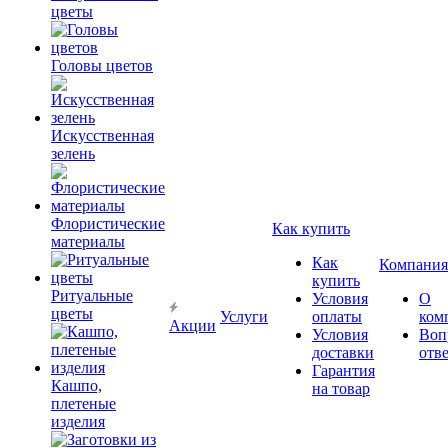
цветы
Головы цветов
Искусственная
зелень
Флористические
Как купить
материалы
Как
Компания
купить
Ритуальные
Условия
О
цветы
Услуги
оплаты
ком
Акции
Условия
Воп
доставки
отв
Гарантия
Кашпо,
на товар
плетеные
изделия