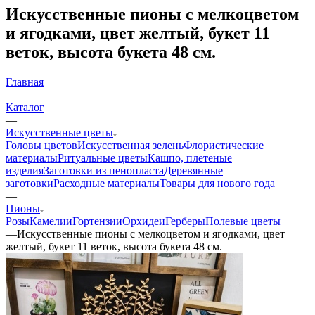
Искусственные пионы с мелкоцветом
и ягодками, цвет желтый, букет 11
веток, высота букета 48 см.
Главная
—
Каталог
—
Искусственные цветы
Головы цветов
Искусственная зелень
Флористические
материалы
Ритуальные цветы
Кашпо, плетеные
изделия
Заготовки из пенопласта
Деревянные
заготовки
Расходные материалы
Товары для нового года
—
Пионы
Розы
Камелии
Гортензии
Орхидеи
Герберы
Полевые цветы
—
Искусственные пионы с мелкоцветом и ягодками, цвет
желтый, букет 11 веток, высота букета 48 см.