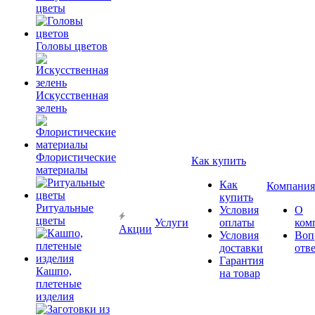
цветы
Головы цветов
Искусственная
зелень
Флористические
Как купить
материалы
Как
Компания
купить
Ритуальные
Условия
О
цветы
Услуги
оплаты
ком
Акции
Условия
Воп
доставки
отв
Гарантия
Кашпо,
на товар
плетеные
изделия