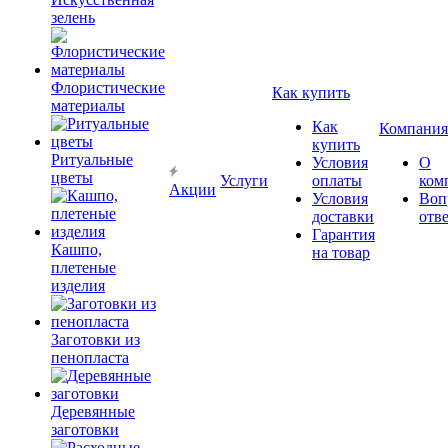
зелень
Флористические
Как купить
материалы
Как
Компания
купить
Ритуальные
Условия
О
цветы
Услуги
оплаты
ком
Акции
Условия
Воп
доставки
отв
Гарантия
Кашпо,
на товар
плетеные
изделия
Заготовки из
пенопласта
Деревянные
заготовки