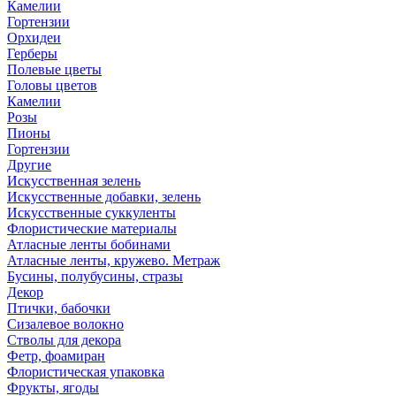
Камелии
Гортензии
Орхидеи
Герберы
Полевые цветы
Головы цветов
Камелии
Розы
Пионы
Гортензии
Другие
Искусственная зелень
Искусственные добавки, зелень
Искусственные суккуленты
Флористические материалы
Атласные ленты бобинами
Атласные ленты, кружево. Метраж
Бусины, полубусины, стразы
Декор
Птички, бабочки
Сизалевое волокно
Стволы для декора
Фетр, фоамиран
Флористическая упаковка
Фрукты, ягоды