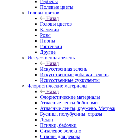
Герберы
Полевые цветы
Головы цветов
Назад
Головы цветов
Камелии
Розы
Пионы
Гортензии
Другие
Искусственная зелень
Назад
Искусственная зелень
Искусственные добавки, зелень
Искусственные суккуленты
Флористические материалы
Назад
Флористические материалы
Атласные ленты бобинами
Атласные ленты, кружево. Метраж
Бусины, полубусины, стразы
Декор
Птички, бабочки
Сизалевое волокно
Стволы для декора