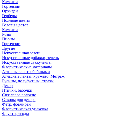
Камелии
Гортензии
Орхидеи
Герберы
Полевые цветы
Головы цветов
Камелии
Розы
Пионы
Гортензии
Другие
Искусственная зелень
Искусственные добавки, зелень
Искусственные суккуленты
Флористические материалы
Атласные ленты бобинами
Атласные ленты, кружево. Метраж
Бусины, полубусины, стразы
Декор
Птички, бабочки
Сизалевое волокно
Стволы для декора
Фетр, фоамиран
Флористическая упаковка
Фрукты, ягоды