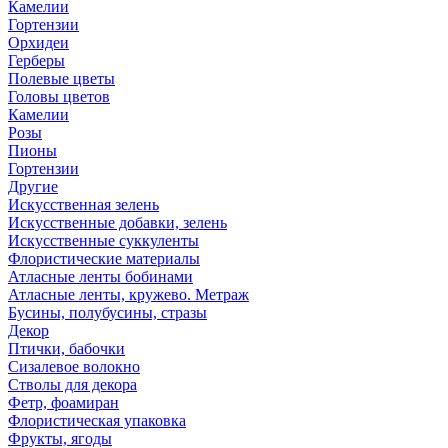
Камелии
Гортензии
Орхидеи
Герберы
Полевые цветы
Головы цветов
Камелии
Розы
Пионы
Гортензии
Другие
Искусственная зелень
Искусственные добавки, зелень
Искусственные суккуленты
Флористические материалы
Атласные ленты бобинами
Атласные ленты, кружево. Метраж
Бусины, полубусины, стразы
Декор
Птички, бабочки
Сизалевое волокно
Стволы для декора
Фетр, фоамиран
Флористическая упаковка
Фрукты, ягоды