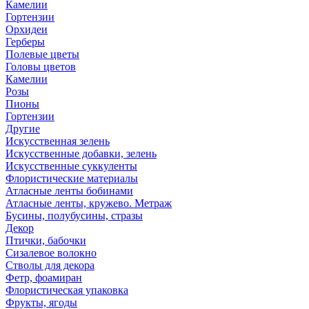
Камелии
Гортензии
Орхидеи
Герберы
Полевые цветы
Головы цветов
Камелии
Розы
Пионы
Гортензии
Другие
Искусственная зелень
Искусственные добавки, зелень
Искусственные суккуленты
Флористические материалы
Атласные ленты бобинами
Атласные ленты, кружево. Метраж
Бусины, полубусины, стразы
Декор
Птички, бабочки
Сизалевое волокно
Стволы для декора
Фетр, фоамиран
Флористическая упаковка
Фрукты, ягоды