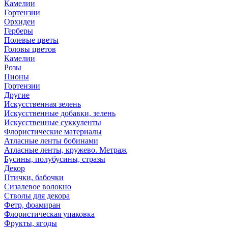
Камелии
Гортензии
Орхидеи
Герберы
Полевые цветы
Головы цветов
Камелии
Розы
Пионы
Гортензии
Другие
Искусственная зелень
Искусственные добавки, зелень
Искусственные суккуленты
Флористические материалы
Атласные ленты бобинами
Атласные ленты, кружево. Метраж
Бусины, полубусины, стразы
Декор
Птички, бабочки
Сизалевое волокно
Стволы для декора
Фетр, фоамиран
Флористическая упаковка
Фрукты, ягоды