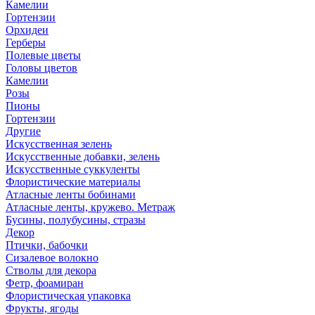
Камелии
Гортензии
Орхидеи
Герберы
Полевые цветы
Головы цветов
Камелии
Розы
Пионы
Гортензии
Другие
Искусственная зелень
Искусственные добавки, зелень
Искусственные суккуленты
Флористические материалы
Атласные ленты бобинами
Атласные ленты, кружево. Метраж
Бусины, полубусины, стразы
Декор
Птички, бабочки
Сизалевое волокно
Стволы для декора
Фетр, фоамиран
Флористическая упаковка
Фрукты, ягоды