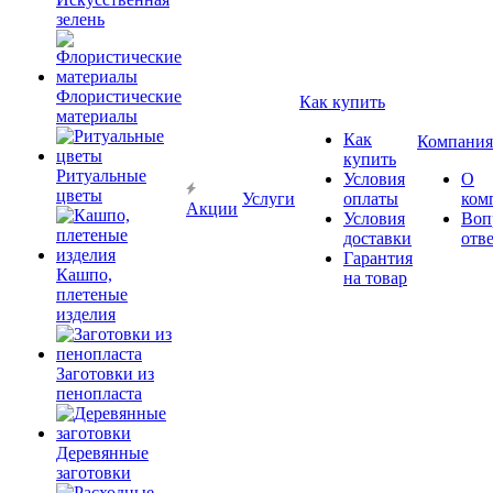
зелень
Флористические
Как купить
материалы
Как
Компания
купить
Ритуальные
Условия
О
цветы
Услуги
оплаты
ком
Акции
Условия
Воп
доставки
отв
Гарантия
Кашпо,
на товар
плетеные
изделия
Заготовки из
пенопласта
Деревянные
заготовки