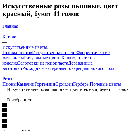
Искусственные розы пышные, цвет
красный, букет 11 голов
Главная
—
Каталог
—
Искусственные цветы
Головы цветов
Искусственная зелень
Флористические
материалы
Ритуальные цветы
Кашпо, плетеные
изделия
Заготовки из пенопласта
Деревянные
заготовки
Расходные материалы
Товары для нового года
—
Розы
Пионы
Камелии
Гортензии
Орхидеи
Герберы
Полевые цветы
—
Искусственные розы пышные, цвет красный, букет 11 голов
В избранное