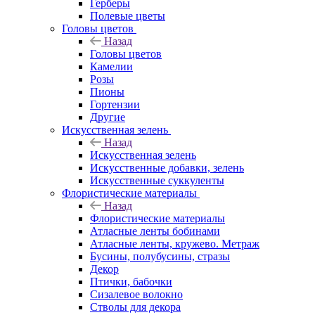
Герберы
Полевые цветы
Головы цветов
Назад
Головы цветов
Камелии
Розы
Пионы
Гортензии
Другие
Искусственная зелень
Назад
Искусственная зелень
Искусственные добавки, зелень
Искусственные суккуленты
Флористические материалы
Назад
Флористические материалы
Атласные ленты бобинами
Атласные ленты, кружево. Метраж
Бусины, полубусины, стразы
Декор
Птички, бабочки
Сизалевое волокно
Стволы для декора