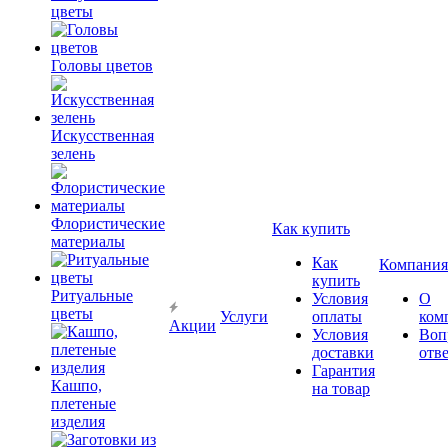
цветы
Головы цветов
Искусственная
зелень
Флористические
Как купить
материалы
Как
Компания
купить
Ритуальные
Условия
О
цветы
Услуги
оплаты
ком
Акции
Условия
Воп
доставки
отв
Гарантия
Кашпо,
на товар
плетеные
изделия