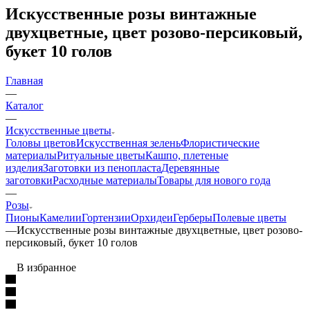
Искусственные розы винтажные
двухцветные, цвет розово-персиковый,
букет 10 голов
Главная
—
Каталог
—
Искусственные цветы
Головы цветов
Искусственная зелень
Флористические
материалы
Ритуальные цветы
Кашпо, плетеные
изделия
Заготовки из пенопласта
Деревянные
заготовки
Расходные материалы
Товары для нового года
—
Розы
Пионы
Камелии
Гортензии
Орхидеи
Герберы
Полевые цветы
—
Искусственные розы винтажные двухцветные, цвет розово-
персиковый, букет 10 голов
В избранное