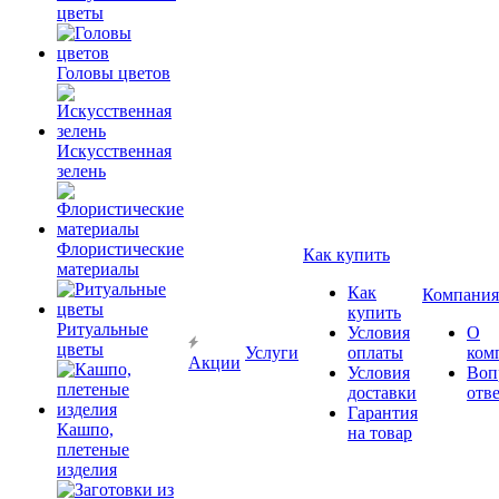
цветы
Головы цветов
Искусственная
зелень
Флористические
Как купить
материалы
Как
Компания
купить
Ритуальные
Условия
О
цветы
Услуги
оплаты
ком
Акции
Условия
Воп
доставки
отв
Гарантия
Кашпо,
на товар
плетеные
изделия