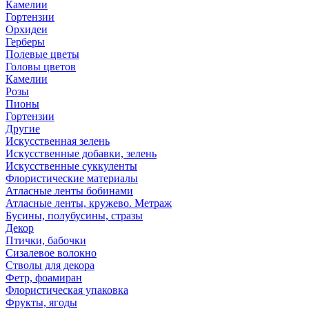
Камелии
Гортензии
Орхидеи
Герберы
Полевые цветы
Головы цветов
Камелии
Розы
Пионы
Гортензии
Другие
Искусственная зелень
Искусственные добавки, зелень
Искусственные суккуленты
Флористические материалы
Атласные ленты бобинами
Атласные ленты, кружево. Метраж
Бусины, полубусины, стразы
Декор
Птички, бабочки
Сизалевое волокно
Стволы для декора
Фетр, фоамиран
Флористическая упаковка
Фрукты, ягоды