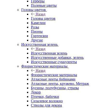
Герберы
Полевые цветы
Головы цветов
Назад
Головы цветов
Камелии
Розы
Пионы
Гортензии
Другие
Искусственная зелень
Назад
Искусственная зелень
Искусственные добавки, зелень
Искусственные суккуленты
Флористические материалы
Назад
Флористические материалы
Атласные ленты бобинами
Атласные ленты, кружево. Метраж
Бусины, полубусины, стразы
Декор
Птички, бабочки
Сизалевое волокно
Стволы для декора