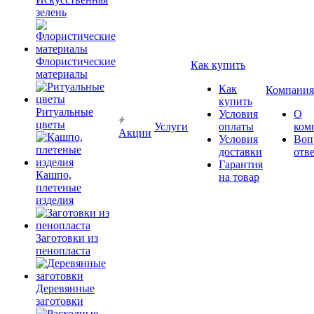
зелень
Флористические
Как купить
материалы
Как
Компания
купить
Ритуальные
Условия
О
цветы
Услуги
оплаты
ком
Акции
Условия
Воп
доставки
отв
Гарантия
Кашпо,
на товар
плетеные
изделия
Заготовки из
пенопласта
Деревянные
заготовки