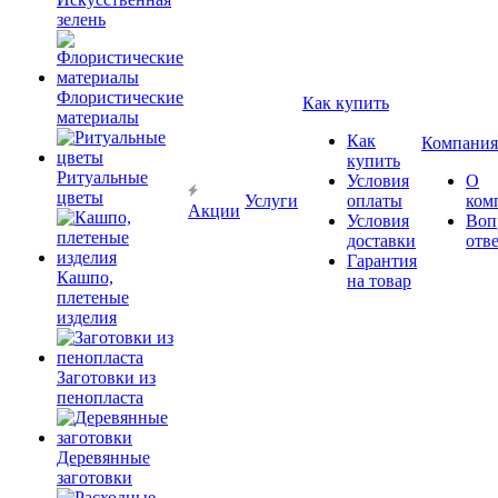
зелень
Флористические
Как купить
материалы
Как
Компания
купить
Ритуальные
Условия
О
цветы
Услуги
оплаты
ком
Акции
Условия
Воп
доставки
отв
Гарантия
Кашпо,
на товар
плетеные
изделия
Заготовки из
пенопласта
Деревянные
заготовки