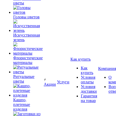
цветы
Головы цветов
Искусственная
зелень
Флористические
Как купить
материалы
Как
Компания
купить
Ритуальные
Условия
О
цветы
Услуги
оплаты
ком
Акции
Условия
Воп
доставки
отв
Гарантия
Кашпо,
на товар
плетеные
изделия