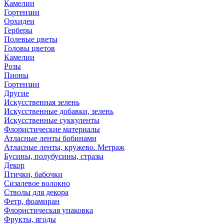
Камелии
Гортензии
Орхидеи
Герберы
Полевые цветы
Головы цветов
Камелии
Розы
Пионы
Гортензии
Другие
Искусственная зелень
Искусственные добавки, зелень
Искусственные суккуленты
Флористические материалы
Атласные ленты бобинами
Атласные ленты, кружево. Метраж
Бусины, полубусины, стразы
Декор
Птички, бабочки
Сизалевое волокно
Стволы для декора
Фетр, фоамиран
Флористическая упаковка
Фрукты, ягоды