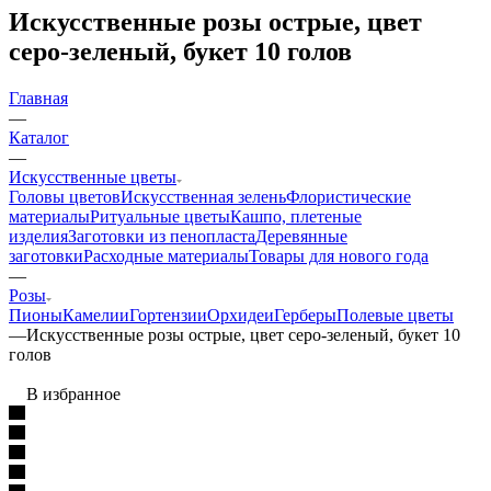
Искусственные розы острые, цвет
серо-зеленый, букет 10 голов
Главная
—
Каталог
—
Искусственные цветы
Головы цветов
Искусственная зелень
Флористические
материалы
Ритуальные цветы
Кашпо, плетеные
изделия
Заготовки из пенопласта
Деревянные
заготовки
Расходные материалы
Товары для нового года
—
Розы
Пионы
Камелии
Гортензии
Орхидеи
Герберы
Полевые цветы
—
Искусственные розы острые, цвет серо-зеленый, букет 10
голов
В избранное