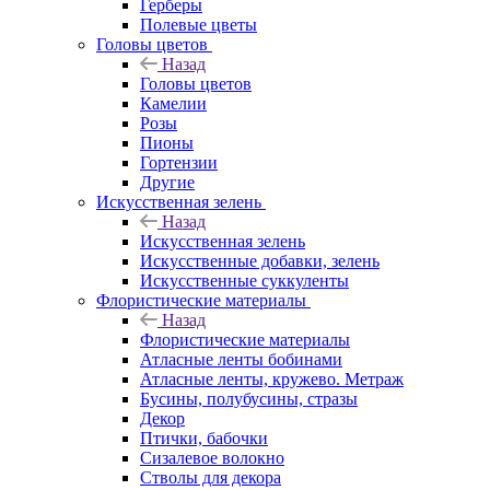
Герберы
Полевые цветы
Головы цветов
Назад
Головы цветов
Камелии
Розы
Пионы
Гортензии
Другие
Искусственная зелень
Назад
Искусственная зелень
Искусственные добавки, зелень
Искусственные суккуленты
Флористические материалы
Назад
Флористические материалы
Атласные ленты бобинами
Атласные ленты, кружево. Метраж
Бусины, полубусины, стразы
Декор
Птички, бабочки
Сизалевое волокно
Стволы для декора