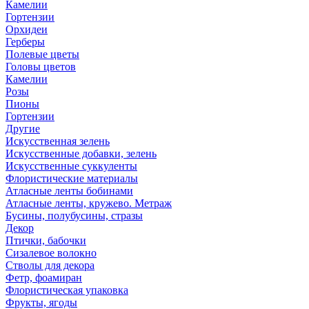
Камелии
Гортензии
Орхидеи
Герберы
Полевые цветы
Головы цветов
Камелии
Розы
Пионы
Гортензии
Другие
Искусственная зелень
Искусственные добавки, зелень
Искусственные суккуленты
Флористические материалы
Атласные ленты бобинами
Атласные ленты, кружево. Метраж
Бусины, полубусины, стразы
Декор
Птички, бабочки
Сизалевое волокно
Стволы для декора
Фетр, фоамиран
Флористическая упаковка
Фрукты, ягоды