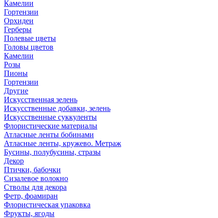
Камелии
Гортензии
Орхидеи
Герберы
Полевые цветы
Головы цветов
Камелии
Розы
Пионы
Гортензии
Другие
Искусственная зелень
Искусственные добавки, зелень
Искусственные суккуленты
Флористические материалы
Атласные ленты бобинами
Атласные ленты, кружево. Метраж
Бусины, полубусины, стразы
Декор
Птички, бабочки
Сизалевое волокно
Стволы для декора
Фетр, фоамиран
Флористическая упаковка
Фрукты, ягоды