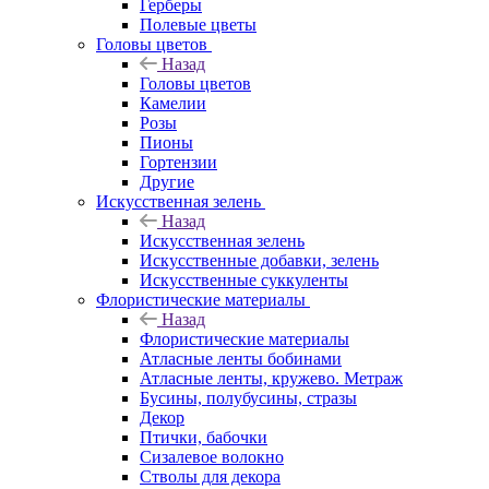
Герберы
Полевые цветы
Головы цветов
Назад
Головы цветов
Камелии
Розы
Пионы
Гортензии
Другие
Искусственная зелень
Назад
Искусственная зелень
Искусственные добавки, зелень
Искусственные суккуленты
Флористические материалы
Назад
Флористические материалы
Атласные ленты бобинами
Атласные ленты, кружево. Метраж
Бусины, полубусины, стразы
Декор
Птички, бабочки
Сизалевое волокно
Стволы для декора