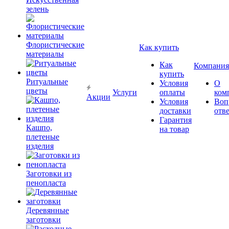
зелень
Флористические
Как купить
материалы
Как
Компания
купить
Ритуальные
Условия
О
цветы
Услуги
оплаты
ком
Акции
Условия
Воп
доставки
отв
Гарантия
Кашпо,
на товар
плетеные
изделия
Заготовки из
пенопласта
Деревянные
заготовки