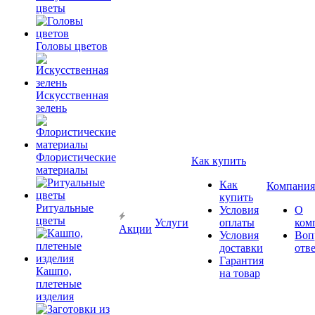
цветы
Головы цветов
Искусственная
зелень
Флористические
Как купить
материалы
Как
Компания
купить
Ритуальные
Условия
О
цветы
Услуги
оплаты
ком
Акции
Условия
Воп
доставки
отв
Гарантия
Кашпо,
на товар
плетеные
изделия