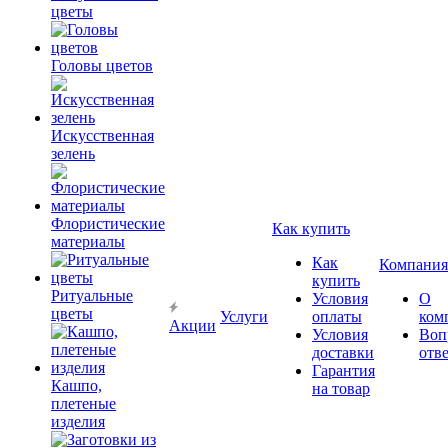
цветы
Головы цветов
Искусственная
зелень
Флористические
Как купить
материалы
Как
Компания
купить
Ритуальные
Условия
О
цветы
Услуги
оплаты
ком
Акции
Условия
Воп
доставки
отв
Гарантия
Кашпо,
на товар
плетеные
изделия