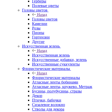
Герберы
Полевые цветы
Головы цветов
Назад
Головы цветов
Камелии
Розы
Пионы
Гортензии
Другие
Искусственная зелень
Назад
Искусственная зелень
Искусственные добавки, зелень
Искусственные суккуленты
Флористические материалы
Назад
Флористические материалы
Атласные ленты бобинами
Атласные ленты, кружево. Метраж
Бусины, полубусины, стразы
Декор
Птички, бабочки
Сизалевое волокно
Стволы для декора