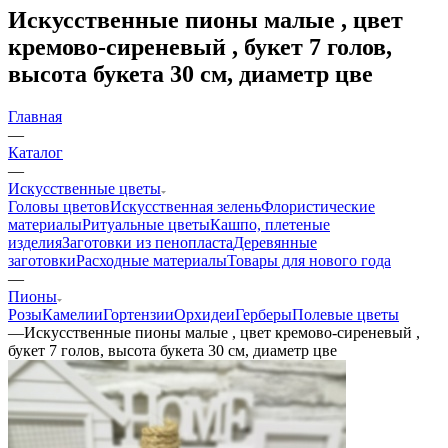
Искусственные пионы малые , цвет
кремово-сиреневый , букет 7 голов,
высота букета 30 см, диаметр цве
Главная
—
Каталог
—
Искусственные цветы
Головы цветов
Искусственная зелень
Флористические
материалы
Ритуальные цветы
Кашпо, плетеные
изделия
Заготовки из пенопласта
Деревянные
заготовки
Расходные материалы
Товары для нового года
—
Пионы
Розы
Камелии
Гортензии
Орхидеи
Герберы
Полевые цветы
—
Искусственные пионы малые , цвет кремово-сиреневый ,
букет 7 голов, высота букета 30 см, диаметр цве