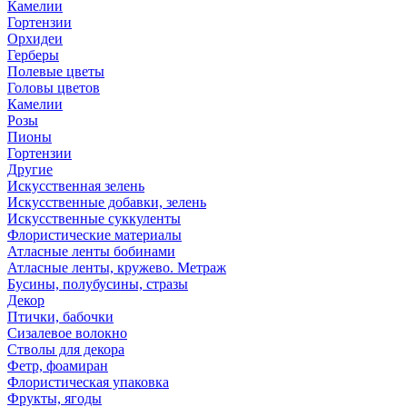
Камелии
Гортензии
Орхидеи
Герберы
Полевые цветы
Головы цветов
Камелии
Розы
Пионы
Гортензии
Другие
Искусственная зелень
Искусственные добавки, зелень
Искусственные суккуленты
Флористические материалы
Атласные ленты бобинами
Атласные ленты, кружево. Метраж
Бусины, полубусины, стразы
Декор
Птички, бабочки
Сизалевое волокно
Стволы для декора
Фетр, фоамиран
Флористическая упаковка
Фрукты, ягоды