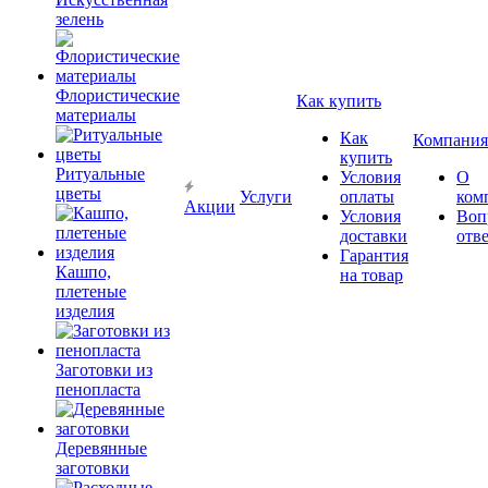
зелень
Флористические
Как купить
материалы
Как
Компания
купить
Ритуальные
Условия
О
цветы
Услуги
оплаты
ком
Акции
Условия
Воп
доставки
отв
Гарантия
Кашпо,
на товар
плетеные
изделия
Заготовки из
пенопласта
Деревянные
заготовки